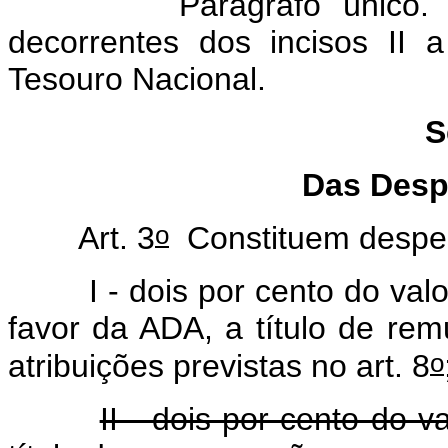
Parágrafo único. A apl
decorrentes dos incisos II 
Tesouro Nacional.
S
Das Desp
o
Art. 3
Constituem despe
I - dois por cento do valor
favor da ADA, a título de re
o
atribuições previstas no art. 8
II - dois por cento do 