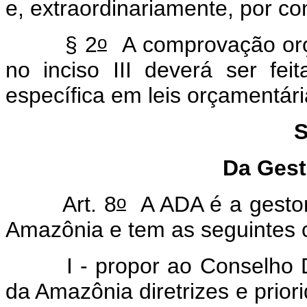
e, extraordinariamente, por c
o
§ 2
A comprovação orça
no inciso III deverá ser fe
específica em leis orçamentári
S
Da Gest
o
Art. 8
A ADA é a gesto
Amazônia e tem as seguintes 
I - propor ao Conselho Del
da Amazônia diretrizes e prior