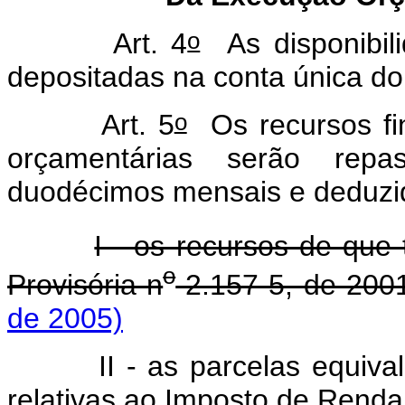
o
Art. 4
As disponibil
depositadas na conta única do
o
Art. 5
Os recursos f
orçamentárias serão rep
duodécimos mensais e deduzi
I - os recursos de que t
o
Provisória n
2.157-5, de 200
de 2005)
II - as parcelas equivalent
relativas ao Imposto de Renda