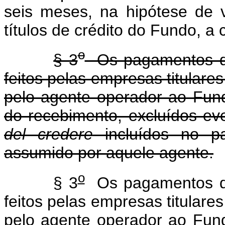
seis meses, na hipótese de 
títulos de crédito do Fundo, a
o
§ 3
Os pagamentos de 
feitos pelas empresas titulare
pelo agente operador ao Fund
do recebimento, excluídos eve
del credere
incluídos no pa
assumido por aquele agente.
o
§ 3
Os pagamentos de 
feitos pelas empresas titulare
pelo agente operador ao Fund