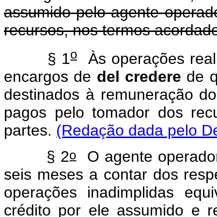
assumido pelo agente operad
recursos, nos termos acordado
o
§ 1
Às operações reali
encargos de
del credere
de q
destinados à remuneração do
pagos pelo tomador dos rec
partes.
(Redação dada pelo De
o
§ 2
O agente operador 
seis meses a contar dos resp
operações inadimplidas equ
crédito por ele assumido e r