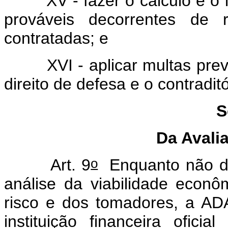
XV - fazer o cálculo e o l
prováveis decorrentes de 
contratadas; e
XVI - aplicar multas previs
direito de defesa e o contraditó
S
Da Avali
o
Art. 9
Enquanto não di
análise da viabilidade econô
risco e dos tomadores, a AD
instituição financeira ofici