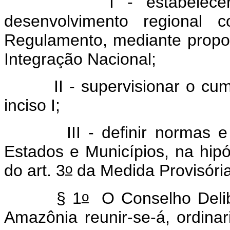
I - estabelecer diret
desenvolvimento regional 
Regulamento, mediante propos
Integração Nacional;
II - supervisionar o cumpri
inciso I;
III - definir normas e co
Estados e Municípios, na hipó
o
do art. 3
da Medida Provisóri
o
§ 1
O Conselho Delib
Amazônia reunir-se-á, ordin