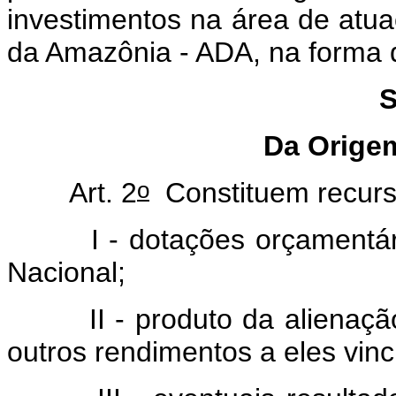
investimentos na área de atu
da Amazônia - ADA, na forma 
S
Da Orige
o
Art. 2
Constituem recur
I - dotações orçamentárias
Nacional;
II - produto da alienação d
outros rendimentos a eles vinc