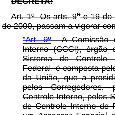
DECRETA:
o
Art. 1º Os arts. 9
e 19 do 
de 2000, passam a vigorar co
"Art. 9º
A Comissão de
Interno (CCCI), órgão
Sistema de Controle 
Federal, é composta pel
da União, que a presidi
pelos Corregedores, 
Controle Interno, pelos S
de Controle Interno do 