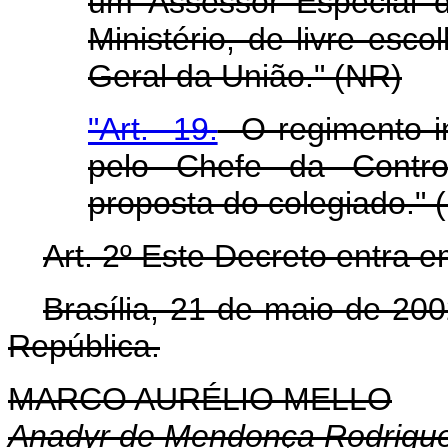
um Assessor Especial d
Ministério, de livre esc
Geral da União." (NR)
"Art. 19.
O regimento in
pelo Chefe da Control
proposta do colegiado." 
Art. 2º Este Decreto entra e
Brasília, 21 de maio de 20
República.
MARCO AURÉLIO MELLO
Anadyr de Mendonça Rodrigu