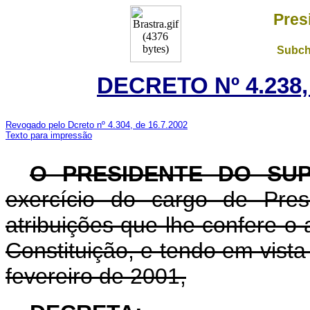
Pres
Subch
DECRETO Nº 4.238,
Revogado pelo Dcreto nº 4.304, de 16.7.2002
Texto para impressão
O PRESIDENTE DO SU
exercício do cargo de Pres
atribuições que lhe confere o a
Constituição, e tendo em vista
fevereiro de 2001,