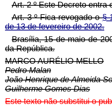
Art. 2
º
Este Decreto entra 
Art. 3
º
Fica revogado o
§ 
de 13 de fevereiro de 2002.
Brasília, 15 de maio de 2
da República.
MARCO AURÉLIO MELLO
Pedro Malan
João Henrique de Almeida S
Guilherme Gomes Dias
Este texto não substitui o pu