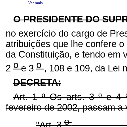
Ver mais...
O PRESIDENTE DO SUP
no exercício do cargo de Pre
atribuições que lhe confere o a
da Constituição, e tendo em v
o
o
2
e 3
, 108 e 109, da Lei 
DECRETA:
Art. 1
º
Os arts. 3
º
e 4
fevereiro de 2002, passam a 
o
"Art. 3
.....................