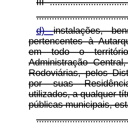
III -..............................
...................................
d)
instalações, b
pertencentes à Autarq
em todo o território
Administração Central,
Rodoviárias, pelos Dis
por suas Residênc
utilizados, a qualquer tí
públicas municipais, est
.................................