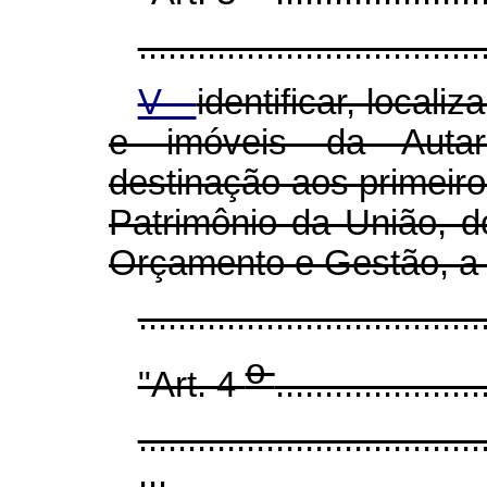
.................................
V -
identificar, locali
e imóveis da Autar
destinação aos primeiro
Patrimônio da União, d
Orçamento e Gestão, a 
.................................
o
"Art. 4
.....................
...................................