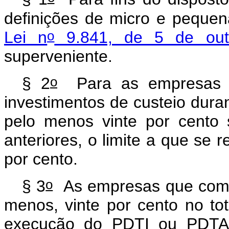
definições de micro e peque
o
Lei n
9.841, de 5 de out
superveniente.
o
§ 2
Para as empresas q
investimentos de custeio dur
pelo menos vinte por cento 
anteriores, o limite a que se r
por cento.
o
§ 3
As empresas que compr
menos, vinte por cento no to
execução do PDTI ou PDTA, 