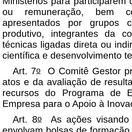
Ministérios para participarem 
ou remuneração, bem com
apresentados por grupos co
produtivo, integrantes da 
técnicas ligadas direta ou ind
científica e desenvolvimento t
o
Art. 7
O Comitê Gestor pr
atos e da avaliação de result
recursos do Programa de Es
Empresa para o Apoio à Inova
o
Art. 8
As ações visando 
envolvam bolsas de formação