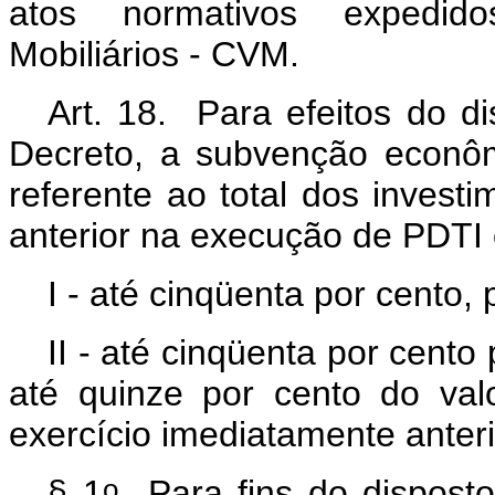
atos normativos expedi
Mobiliários - CVM.
Art. 18. Para efeitos do di
Decreto, a subvenção econô
referente ao total dos invest
anterior na execução de PDTI
I - até cinqüenta por cento
II - até cinqüenta por cent
até quinze por cento do va
exercício imediatamente anteri
o
§ 1
Para fins do disposto 