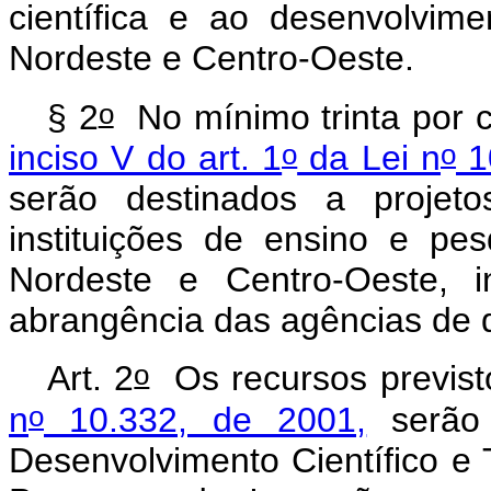
científica e ao desenvolvime
Nordeste e Centro-Oeste.
o
§ 2
No mínimo trinta por c
o
o
inciso V do art. 1
da Lei n
1
serão destinados a projet
instituições de ensino e pe
Nordeste e Centro-Oeste, i
abrangência das agências de 
o
Art. 2
Os recursos previst
o
n
10.332, de 2001,
serão 
Desenvolvimento Científico e