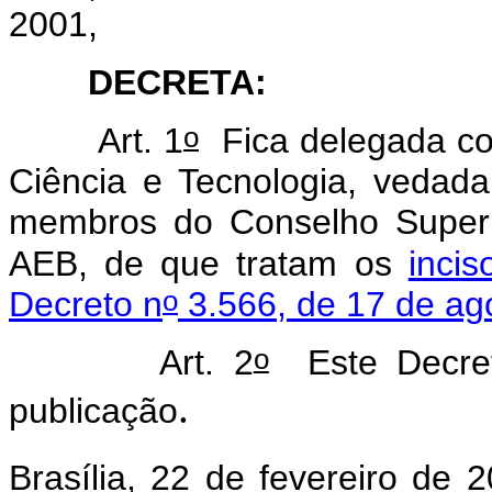
2001,
DECRETA:
o
Art. 1
Fica delegada co
Ciência e Tecnologia, vedad
membros do Conselho Superio
AEB, de que tratam os
incis
o
Decreto n
3.566, de 17 de ag
o
Art. 2
Este Decret
.
publicação
Brasília, 22 de fevereiro de 