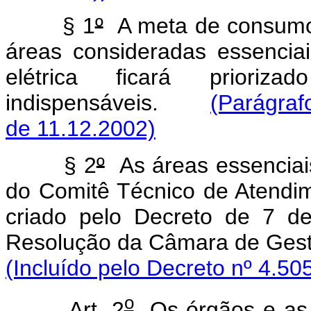
§ 1
º
A meta de consumo
áreas consideradas essencia
elétrica ficará prioriz
indispensáveis.
(Parágraf
de 11.12.2002)
§ 2
º
As áreas essenciais
do Comitê Técnico de Atendi
criado pelo Decreto de 7 d
Resolução da Câmara de Ges
(Incluído pelo Decreto nº 4.50
o
Art. 2
Os órgãos e as e