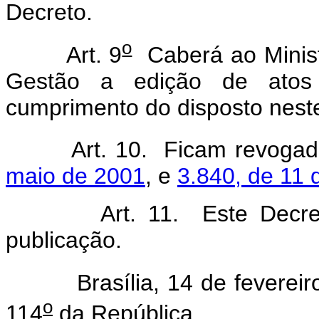
Decreto.
o
Art. 9
Caberá ao Minist
Gestão a edição de atos
cumprimento do disposto nest
Art. 10. Ficam revoga
maio de 2001
, e
3.840, de 11 
Art. 11. Este Decr
publicação.
Brasília, 14 de fevereiro
o
114
da República.