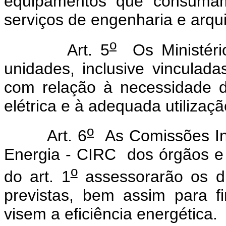
equipamentos que consuma
serviços de engenharia e arqui
o
Art. 5
Os Ministéri
unidades, inclusive vinculada
com relação à necessidade 
elétrica e à adequada utiliza
o
Art. 6
As Comissões In
Energia - CIRC dos órgãos e 
o
do art. 1
assessorarão os di
previstas, bem assim para 
visem a eficiência energética.