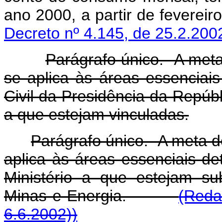
ano 2000, a partir de feve
Decreto nº 4.145, de 25.2.200
Parágrafo único. A met
se aplica às áreas essenciai
Civil da Presidência da Repúbl
a que estejam vinculadas.
Parágrafo único. A meta 
aplica às áreas essenciais de
Ministério a que estejam su
Minas e Energia.
(Reda
6.6.2002))