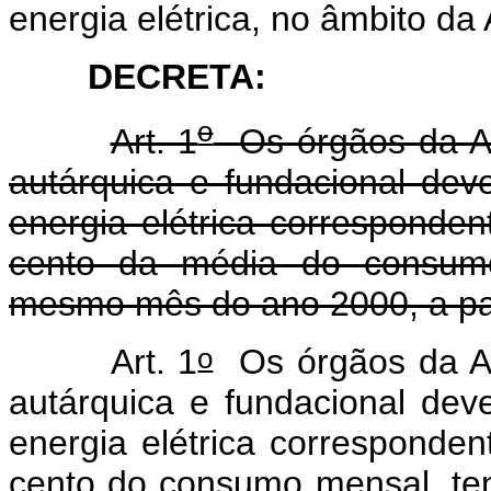
energia elétrica, no âmbito da
DECRETA:
o
Art. 1
Os órgãos da Adm
autárquica e fundacional de
energia elétrica correspondent
cento da média do consumo
mesmo mês do ano 2000, a part
o
Art. 1
Os órgãos da Adm
autárquica e fundacional de
energia elétrica correspondent
cento do consumo mensal, te