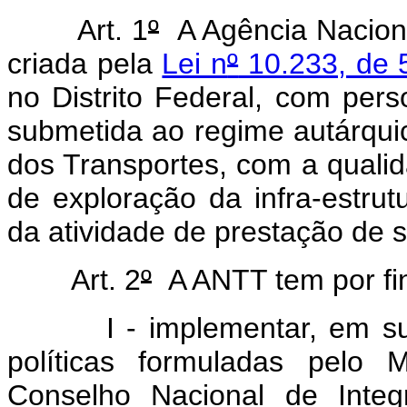
Art. 1
º
A Agência Naciona
criada pela
Lei n
º
10.233, de 
no Distrito Federal, com perso
submetida ao regime autárquic
dos Transportes, com a qualid
de exploração da infra-estrutu
da atividade de prestação de s
Art. 2
º
A ANTT tem por fin
I - implementar, em sua r
políticas formuladas pelo 
Conselho Nacional de Integ