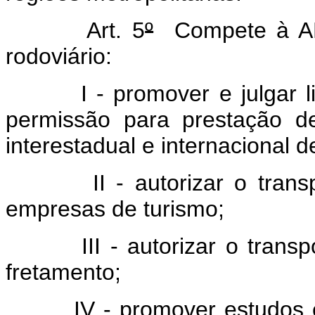
Art. 5
º
Compete à ANT
rodoviário:
I - promover e julgar lici
permissão para prestação de
interestadual e internacional 
II - autorizar o transport
empresas de turismo;
III - autorizar o transpor
fretamento;
IV - promover estudos e le