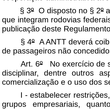
§ 3
º
O disposto no § 2
º
a
que integram rodovias federais
publicação deste Regulamento
§ 4
º
A ANTT deverá coibir
de passageiros não concedidos
Art. 6
º
No exercício de s
disciplinar, dentre outros a
comercialização e o uso dos s
I - estabelecer restrições, 
grupos empresariais, quant