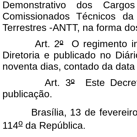
Demonstrativo dos Cargo
Comissionados Técnicos da 
Terrestres -ANTT, na forma d
Art. 2
º
O regimento in
Diretoria e publicado no Diár
noventa dias, contado da data
Art. 3
º
Este Decret
publicação.
Brasília, 13 de fevereiro
o
114
da República.