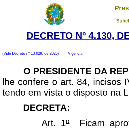
Pres
Subch
DECRETO Nº 4.130, D
(Vide Decreto nº 13.029, de 2026)
Vigência
O
PRESIDENTE DA RE
lhe confere o art. 84, incisos 
tendo em vista o disposto na L
DECRETA:
Art. 1
º
Ficam aprov