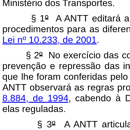
Ministério dos Transportes.
§ 1
º
A ANTT editará a
procedimentos para as diferen
Lei nº 10.233, de 2001
.
§ 2
º
No exercício das co
prevenção e repressão das i
que lhe foram conferidas pel
ANTT observará as regras pr
8.884, de 1994
, cabendo à D
elas reguladas.
§ 3
º
A ANTT articula