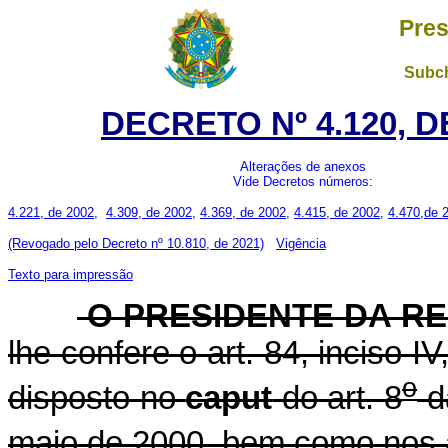
Pres
Subch
DECRETO Nº 4.120, D
Alterações de anexos
Vide Decretos números:
4.221, de 2002
,
4.309, de 2002
,
4.369, de 2002
,
4.415, de 2002
,
4.470,de 
(Revogado pelo Decreto nº 10.810, de 2021)
Vigência
Texto para impressão
O PRESIDENTE DA RE
lhe confere o art. 84, inciso I
o
disposto no
caput
do art. 8
d
maio de 2000, bem como nos ar