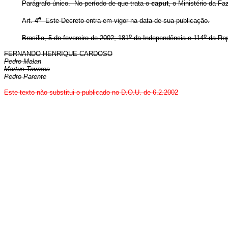
Parágrafo único. No período de que trata o
caput
, o Ministério da Fa
o
Art. 4
Este Decreto entra em vigor na data de sua publicação.
o
o
Brasília, 5 de fevereiro de 2002; 181
da Independência e 114
da Rep
FERNANDO HENRIQUE CARDOSO
Pedro Malan
Martus Tavares
Pedro Parente
Este texto não substitui o publicado no D.O.U. de 6.2.2002