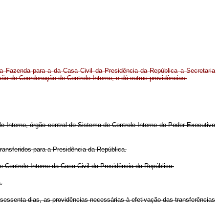
 da Fazenda para a da Casa Civil da Presidência da República a Secretaria
são de Coordenação de Controle Interno, e dá outras providências.
e Interno, órgão central do Sistema de Controle Interno do Poder Executivo
ransferidos para a Presidência da República.
e Controle Interno da Casa Civil da Presidência da República.
.
essenta dias, as providências necessárias à efetivação das transferências