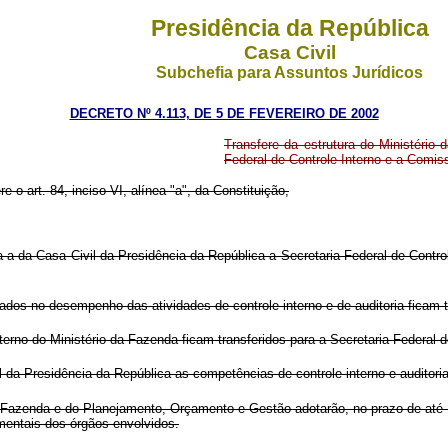
Presidência da República
Casa Civil
Subchefia para Assuntos Jurídicos
DECRETO Nº 4.113, DE 5 DE FEVEREIRO DE 2002
Transfere da estrutura do Ministério
Federal de Controle Interno e a Comis
e o art. 84, inciso VI, alínea "a", da Constituição,
 a da Casa Civil da Presidência da República a Secretaria Federal de Control
ados no desempenho das atividades de controle interno e de auditoria ficam t
terno do Ministério da Fazenda ficam transferidos para a Secretaria Federal d
 da Presidência da República as competências de controle interno e auditoria
 Fazenda e do Planejamento, Orçamento e Gestão adotarão, no prazo de até s
mentais dos órgãos envolvidos.