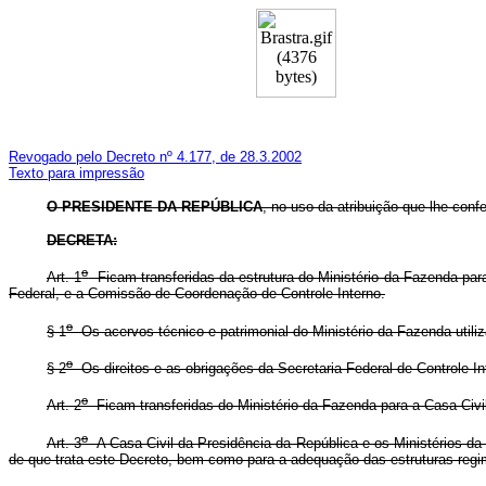
Revogado pelo Decreto nº 4.177, de 28.3.2002
Texto para impressão
O PRESIDENTE DA REPÚBLICA
, no uso da atribuição que lhe confer
DECRETA:
o
Art. 1
Ficam transferidas da estrutura do Ministério da Fazenda para
Federal, e a Comissão de Coordenação de Controle Interno.
o
§ 1
Os acervos técnico e patrimonial do Ministério da Fazenda utiliz
o
§ 2
Os direitos e as obrigações da Secretaria Federal de Controle In
o
Art. 2
Ficam transferidas do Ministério da Fazenda para a Casa Civil
o
Art. 3
A Casa Civil da Presidência da República e os Ministérios da
de que trata este Decreto, bem como para a adequação das estruturas regi