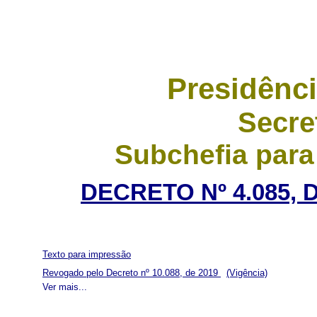
Presidênci
Secre
Subchefia para
DECRETO Nº 4.085, 
Texto para impressão
Revogado pelo Decreto nº 10.088, de 2019
(Vigência)
Ver mais...