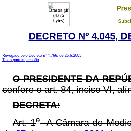
Pres
Subch
DECRETO Nº 4.045, D
Revogado pelo Decreto nº 4.766, de 26.6.2003
Texto para impressão
O
PRESIDENTE DA REPÚ
confere o art. 84, inciso VI, al
DECRETA:
o
Art. 1
A Câmara de Medica