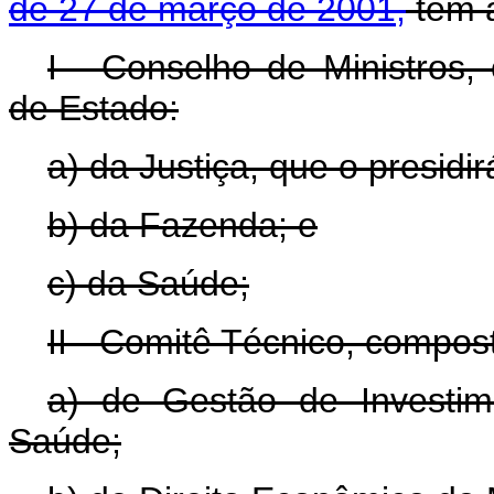
de 27 de março de 2001,
tem a
I - Conselho de Ministros,
de Estado:
a) da Justiça, que o presidir
b) da Fazenda; e
c) da Saúde;
II - Comitê Técnico, compos
a) de Gestão de Investi
Saúde;