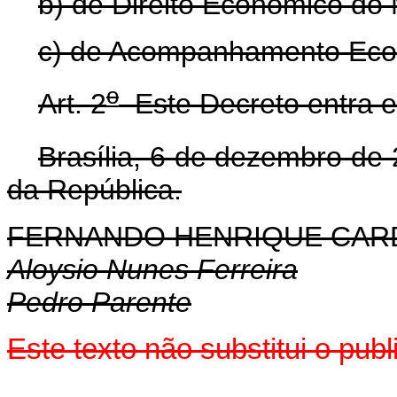
b) de Direito Econômico do M
c) de Acompanhamento Econ
o
Art. 2
Este Decreto entra e
Brasília, 6 de dezembro de
da República.
FERNANDO HENRIQUE CA
Aloysio Nunes Ferreira
Pedro Parente
Este texto não substitui o pub