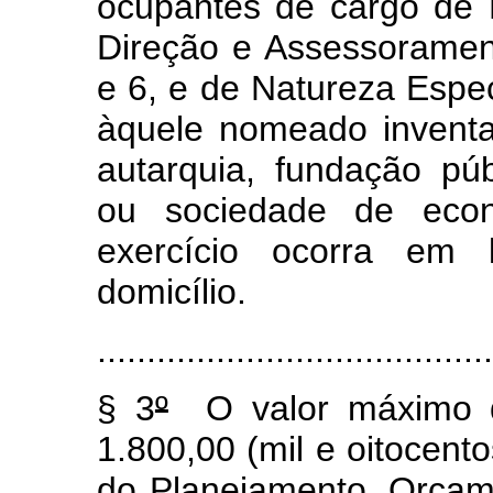
ocupantes de cargo de 
Direção e Assessoramen
e 6, e de Natureza Espe
àquele nomeado inventar
autarquia, fundação púb
ou sociedade de eco
exercício ocorra em l
domicílio.
........................................
§ 3
º
O valor máximo d
1.800,00 (mil e oitocento
do Planejamento, Orçame