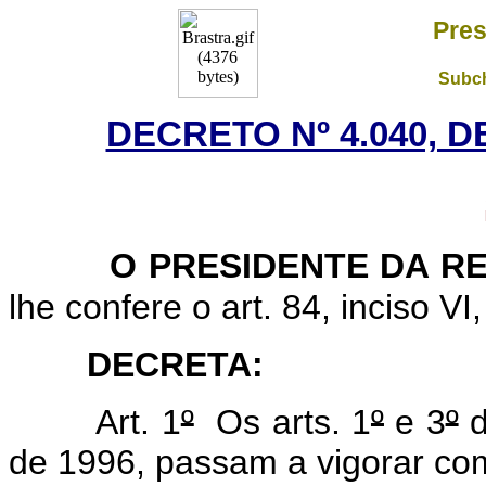
Pres
Subch
DECRETO Nº 4.040, D
O PRESIDENTE DA R
lhe confere o art. 84, inciso VI
DECRETA:
Art. 1
º
Os arts. 1
º
e 3
º
d
de 1996, passam a vigorar co