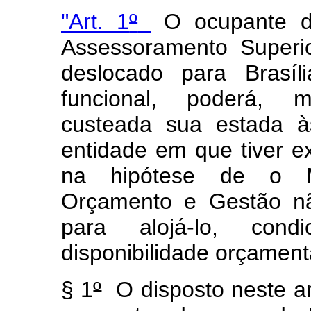
"Art. 1
º
O ocupante d
Assessoramento Superi
deslocado para Brasíl
funcional, poderá, m
custeada sua estada 
entidade em que tiver ex
na hipótese de o Mi
Orçamento e Gestão nã
para alojá-lo, cond
disponibilidade orçament
§ 1
º
O disposto neste art