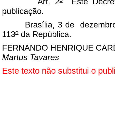
Art. 2
º
Este Decret
publicação.
Brasília, 3 de dezembro 
113
º
da República.
FERNANDO HENRIQUE CA
Martus Tavares
Este texto não substitui o pub