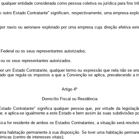
alquer entidade considerada como pessoa coletiva ou jurídica para fins trib
tro Estado Contratante" significam, respectivamente, uma empresa explor
or navio ou aeronave explorado por uma empresa cuja direção efetiva est
Federal ou os seus representantes autorizados;
ou os seus representantes autorizados.
Estado Contratante, qualquer termo ou expressão que nela não se encontre 
ado que regula os impostos a que a Convenção se aplica, prevalecendo a inte
Artigo 4º
Domicílio Fiscal ou Residência
Contratante" significa qualquer pessoa que, por virtude da legislação 
ilar, e aplica-se igualmente a este Estado e bem assim às suas subdivisões pol
a for residente de ambos os Estados Contratantes, a situação será resolvi
habitação permanente à sua disposição. Se tiver uma habitação permanen
icas (centro de interesses vitais);