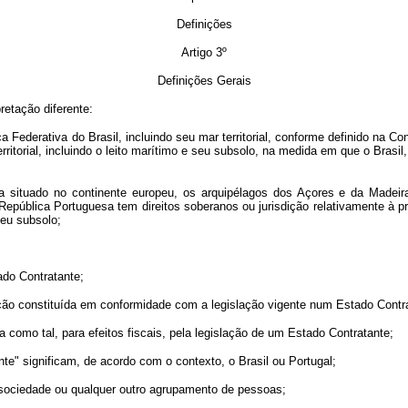
Definições
Artigo 3º
Definições Gerais
etação diferente:
a Federativa do Brasil, incluindo seu mar territorial, conforme definido na C
torial, incluindo o leito marítimo e seu subsolo, na medida em que o Brasil, d
ituado no continente europeu, os arquipélagos dos Açores e da Madeira, 
 República Portuguesa tem direitos soberanos ou jurisdição relativamente à 
seu subsolo;
do Contratante;
o constituída em conformidade com a legislação vigente num Estado Contra
como tal, para efeitos fiscais, pela legislação de um Estado Contratante;
 significam, de acordo com o contexto, o Brasil ou Portugal;
ciedade ou qualquer outro agrupamento de pessoas;