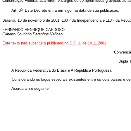
Constituição Federal, acarretem encargos ou compromissos gravosos ao pa
o
Art. 3
Este Decreto entra em vigor na data de sua publicação.
o
o
Brasília, 13 de novembro de 2001; 180
da Independência e 113
da Repub
FERNANDO HENRIQUE CARDOSO
Gilberto Coutinho Paranhos Velloso
Este texto não substitui o publicado no D.O.U. de 14.11.2001
Convenção
Dupla T
A República Federativa do Brasil e A República Portuguesa,
Considerando os laços especiais existentes entre os dois países e deseja
Acordaram o seguinte: