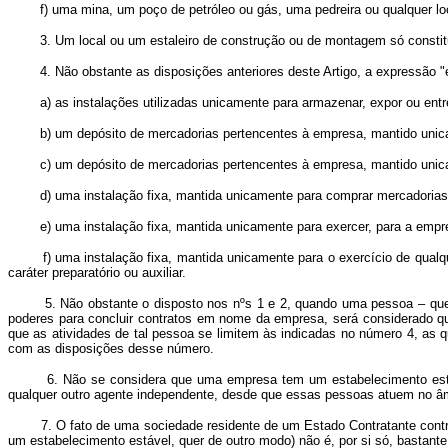
f) uma mina, um poço de petróleo ou gás, uma pedreira ou qualquer loca
3. Um local ou um estaleiro de construção ou de montagem só constitu
4. Não obstante as disposições anteriores deste Artigo, a expressão "
a) as instalações utilizadas unicamente para armazenar, expor ou entr
b) um depósito de mercadorias pertencentes à empresa, mantido unicam
c) um depósito de mercadorias pertencentes à empresa, mantido unicam
d) uma instalação fixa, mantida unicamente para comprar mercadorias o
e) uma instalação fixa, mantida unicamente para exercer, para a empresa, 
f) uma instalação fixa, mantida unicamente para o exercício de qualquer 
caráter preparatório ou auxiliar.
5. Não obstante o disposto nos nºs 1 e 2, quando uma pessoa – que não
poderes para concluir contratos em nome da empresa, será considerado q
que as atividades de tal pessoa se limitem às indicadas no número 4, as q
com as disposições desse número.
6. Não se considera que uma empresa tem um estabelecimento estável n
qualquer outro agente independente, desde que essas pessoas atuem no âm
7. O fato de uma sociedade residente de um Estado Contratante controlar
um estabelecimento estável, quer de outro modo) não é, por si só, bastant