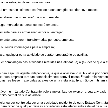
l de extração de recursos naturais.
i um estabelecimento estável se a sua duração exceder nove meses.
estabelecimento estável" não compreende:
egar mercadorias pertencentes à empresa;
ente para as armazenar, expor ou entregar;
ente para serem transformadas por outra empresa;
u reunir informações para a empresa;
qualquer outra atividade de caráter preparatório ou auxiliar;
combinação das atividades referidas nas alíneas (a) a (e), desde que a ati
 seja um agente independente, a que é aplicável o nº 6 - atue por cont
ue esta empresa tem um estabelecimento estável nesse Estado relativament
uais, se fossem exercidas através de uma instalação fixa, não permitiriam 
um Estado Contratante pelo simples fato de exercer a sua atividade nes
bito normal da sua atividade.
 ou ser controlada por uma sociedade residente do outro Estado Contratant
e para fazer de qualquer dessas sociedades estabelecimento estável da outra.