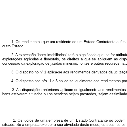
1. Os rendimentos que um residente de um Estado Contratante aufira de be
outro Estado.
2. A expressão "bens imobiliários" terá o significado que lhe for atribu
explorações agrícolas e florestais, os direitos a que se apliquem as disp
concessão da exploração de jazidas minerais, fontes e outros recursos nat
3. O disposto no nº 1 aplica-se aos rendimentos derivados da utilização d
4. O disposto nos nºs. 1 e 3 aplica-se igualmente aos rendimentos prov
3. As disposições anteriores aplicam-se igualmente aos rendimentos deri
bens estiverem situados ou os serviços sejam prestados, sejam assimilado
1. Os lucros de uma empresa de um Estado Contratante só podem ser tr
situado. Se a empresa exercer a sua atividade deste modo, os seus lucro