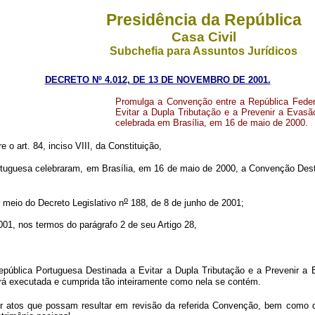
Presidência da República
Casa Civil
Subchefia para Assuntos Jurídicos
DECRETO Nº 4.012, DE 13 DE NOVEMBRO DE 2001.
Promulga a Convenção entre a República Federa
Evitar a Dupla Tributação e a Prevenir a Evas
celebrada em Brasília, em 16 de maio de 2000.
 o art. 84, inciso VIII, da Constituição,
uesa celebraram, em Brasília, em 16 de maio de 2000, a Convenção Destin
o
io do Decreto Legislativo n
188, de 8 de junho de 2001;
 nos termos do parágrafo 2 de seu Artigo 28,
pública Portuguesa Destinada a Evitar a Dupla Tributação e a Prevenir a
erá executada e cumprida tão inteiramente como nela se contém.
atos que possam resultar em revisão da referida Convenção, bem como qua