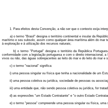
1. Para efeitos desta Convenção, a não ser que o contexto exija interpr
a) o termo "Brasil" designa o território continental e insular da Repúblic
marítimo e seu subsolo, assim como qualquer área marítima além do mar terri
à exploração e à utilização dos recursos naturais;
b) o termo "Portugal" designa o território da República Portuguesa s
conformidade com a legislação portuguesa e com o direito internacional, a
vivos ou não, das águas sobrejacentes ao leito do mar e do leito do mar e 
c) o termo "nacional" significa:
i) uma pessoa singular ou física que tenha a nacionalidade de um Esta
ii) uma pessoa coletiva ou jurídica, sociedade de pessoas ou associaçã
iii) uma entidade que, não sendo pessoa coletiva ou jurídica, for tratada 
d) as expressões "um Estado Contratante" e "o outro Estado Contratante"
e) o termo "pessoa" compreende uma pessoa singular ou física, uma so