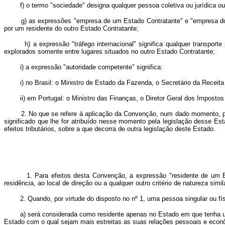
f) o termo "sociedade" designa qualquer pessoa coletiva ou jurídica ou qu
g) as expressões "empresa de um Estado Contratante" e "empresa do ou
por um residente do outro Estado Contratante;
h) a expressão "tráfego internacional" significa qualquer transporte p
explorados somente entre lugares situados no outro Estado Contratante;
i) a expressão "autoridade competente" significa:
i) no Brasil: o Ministro de Estado da Fazenda, o Secretário da Receita 
ii) em Portugal: o Ministro das Finanças, o Diretor Geral dos Impostos 
2. No que se refere à aplicação da Convenção, num dado momento, por um 
significado que lhe for atribuído nesse momento pela legislação desse Est
efeitos tributários, sobre a que decorra de outra legislação deste Estado.
1. Para efeitos desta Convenção, a expressão "residente de um Estado 
residência, ao local de direção ou a qualquer outro critério de natureza sim
2. Quando, por virtude do disposto no nº 1, uma pessoa singular ou físic
a) será considerada como residente apenas no Estado em que tenha uma 
Estado com o qual sejam mais estreitas as suas relações pessoais e econôm