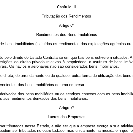
Capítulo III
Tributação dos Rendimentos
Artigo 6º
Rendimentos dos Bens Imobiliários
ns imobiliários (incluídos os rendimentos das explorações agrícolas ou fl
ído pelo direito do Estado Contratante em que tais bens estiverem situados
osições do direito privado relativas à propriedade, o usufruto de bens imóve
urais. Os navios e aeronaves não são considerados bens imobiliários.
ireta, do arrendamento ou de qualquer outra forma de utilização dos bens i
enientes dos bens imobiliários de uma empresa.
vados dos bens mobiliários ou de serviços conexos com os bens imobiliári
s aos rendimentos derivados dos bens imobiliários.
Artigo 7º
Lucros das Empresas
ibutados nesse Estado, a não ser que a empresa exerça a sua atividade 
s podem ser tributados no outro Estado, mas unicamente na medida em que fo