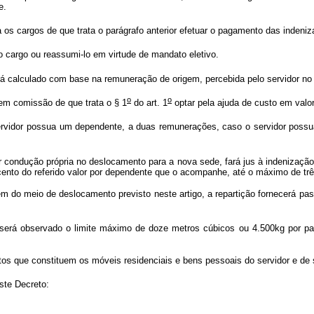
e.
s cargos de que trata o parágrafo anterior efetuar o pagamento das indeniza
 cargo ou reassumi-lo em virtude de mandato eletivo.
á calculado com base na remuneração de origem, percebida pelo servidor no
o
o
 em comissão de que trata o § 1
do art. 1
optar pela ajuda de custo em valor
vidor possua um dependente, a duas remunerações, caso o servidor possua
ar condução própria no deslocamento para a nova sede, fará jus à indenização
ento do referido valor por dependente que o acompanhe, até o máximo de tr
m do meio de deslocamento previsto neste artigo, a repartição fornecerá pa
 será observado o limite máximo de doze metros cúbicos ou 4.500kg por pa
os que constituem os móveis residenciais e bens pessoais do servidor e de
ste Decreto: