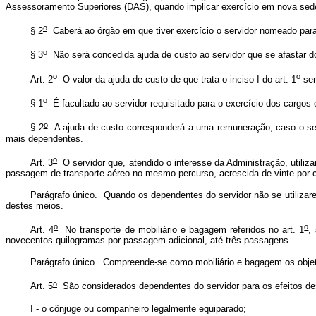
Assessoramento Superiores (DAS), quando implicar exercício em nova sed
o
§ 2
Caberá ao órgão em que tiver exercício o servidor nomeado para o
o
§ 3
Não será concedida ajuda de custo ao servidor que se afastar do
o
o
Art. 2
O valor da ajuda de custo de que trata o inciso I do art. 1
ser
o
§ 1
É facultado ao servidor requisitado para o exercício dos cargos
o
§ 2
A ajuda de custo corresponderá a uma remuneração, caso o ser
mais dependentes.
o
Art. 3
O servidor que, atendido o interesse da Administração, utiliz
passagem de transporte aéreo no mesmo percurso, acrescida de vinte por c
Parágrafo único. Quando os dependentes do servidor não se utilizare
destes meios.
o
o
Art. 4
No transporte de mobiliário e bagagem referidos no art. 1
,
novecentos quilogramas por passagem adicional, até três passagens.
Parágrafo único. Compreende-se como mobiliário e bagagem os objet
o
Art. 5
São considerados dependentes do servidor para os efeitos de
I - o cônjuge ou companheiro legalmente equiparado;