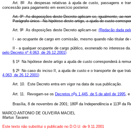
o
Art. 8
As despesas relativas à ajuda de custo, passagens e trans
concessão para pagamento em exercício posterior.
Art. 9º As disposições deste Decreto aplicam-se, igualmente, ao no
Parágrafo único. Na hipótese deste artigo, a ajuda de custo corresp
Art. 9
º
As disposições deste Decreto aplicam-se:
(Redação dada pelo
I - ao ocupante de cargo em comissão, mesmo quando não titular de 
II - a qualquer ocupante de cargo público, exonerado no interesse d
pelo Decreto nº 4.063, de 26.12.2001)
§ 1
º
Na hipótese deste artigo a ajuda de custo corresponderá à rem
§ 2
º
No caso do inciso II, a ajuda de custo e o transporte de que tratam
4.063, de 26.12.2001)
Art. 10. Este Decreto entra em vigor na data de sua publicação.
o
Art. 11. Revogam-se os
Decretos n
s 1.445, de 5 de abril de 1995
, e
o
o
Brasília, 8 de novembro de 2001; 180
da Independência e 113
da Re
MARCO ANTONIO DE OLIVEIRA MACIEL
Martus Tavares
Este texto não substitui o publicado no D.O.U. de 9.11.2001