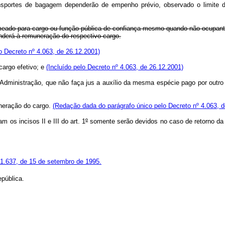
portes de bagagem dependerão de empenho prévio, observado o limite dos
meado para cargo ou função pública de confiança mesmo quando não ocupante
onderá à remuneração do respectivo cargo.
 Decreto nº 4.063, de 26.12.2001)
cargo efetivo; e
(Incluído pelo Decreto nº 4.063, de 26.12.2001)
a Administração, que não faça jus a auxílio da mesma espécie pago por outr
uneração do cargo.
(Redação dada do parágrafo único pelo Decreto nº 4.063, d
 os incisos II e III do art. 1
º
somente serão devidos no caso de retorno da 
1.637, de 15 de setembro de 1995.
pública.