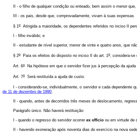
II - o filho de qualquer condição ou enteado, bem assim o menor que, 
III - os pais, desde que, comprovadamente, vivam à suas expensas.
o
§ 1
Atingida a maioridade, os dependentes referidos no inciso II p
I - filho inválido; e
II - estudante de nível superior, menor de vinte e quatro anos, que n
o
o
§ 2
Para os efeitos do disposto no inciso II do art. 1
, considera-se
o
Art. 6
Na hipótese em que o servidor fizer jus à percepção da ajuda
o
Art. 7
Será restituída a ajuda de custo:
I - considerando-se, individualmente, o servidor e cada dependente 
de 11 de dezembro de 1990
;
II - quando, antes de decorridos três meses do deslocamento, regress
Parágrafo único. Não haverá restituição:
I - quando o regresso do servidor ocorrer
ex officio
ou em virtude de
II - havendo exoneração após noventa dias do exercício na nova sede