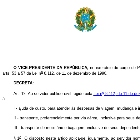
O VICE-PRESIDENTE DA REPÚBLICA
,
no exercício do cargo de Pr
o
arts. 53 a 57 da Lei n
8.112, de 11 de dezembro de 1990,
DECRETA:
o
o
Art. 1
Ao servidor público civil regido pela
Lei n
8.112, de 11 de de
á:
I - ajuda de custo, para atender às despesas de viagem, mudança e i
II - transporte, preferencialmente por via aérea, inclusive para seus 
III - transporte de mobiliário e bagagem, inclusive de seus dependent
o
§ 1
O disposto neste artigo aplica-se, igualmente, ao servidor nom