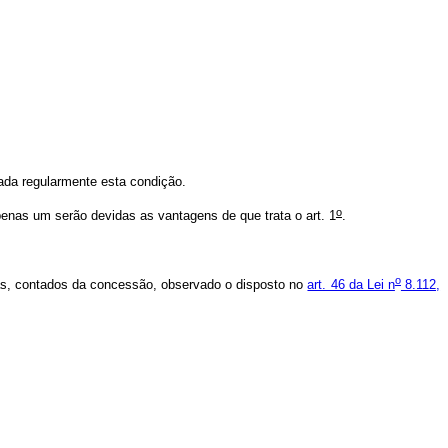
da regularmente esta condição.
o
enas um serão devidas as vantagens de que trata o art. 1
.
o
dias, contados da concessão, observado o disposto no
art. 46 da Lei n
8.112,