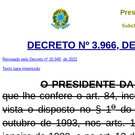
Pres
Subch
DECRETO Nº 3.966, D
Revogado pelo Decreto nº 10.940, de 2022
Texto para impressão
O
PRESIDENTE DA
que lhe confere o art. 84, in
o
vista o disposto no § 1
do 
outubro de 1993, nos arts. 