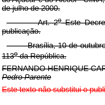
de julho de 2000.
o
Art. 2
Este Decret
publicação.
Brasília, 10 de outubro 
o
113
da República.
FERNANDO HENRIQUE CA
Pedro Parente
Este texto não substitui o pu