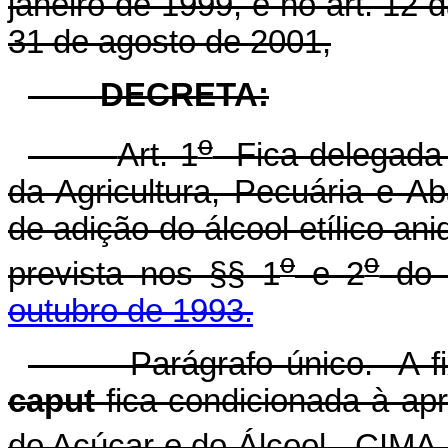
janeiro de 1999, e no art. 12 
31 de agosto de 2001,
DECRETA:
o
Art. 1
Fica delegada 
da Agricultura, Pecuária e Ab
de adição do álcool etílico an
o
o
prevista nos §§ 1
e 2
d
outubro de 1993.
Parágrafo único. A fixaç
caput
fica condicionada à apr
do Açúcar e do Álcool - CIMA,