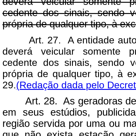
deverá veicular somente p
cedente dos sinais, sendo 
própria de qualquer tipo, à exc
Art. 27. A entidade autori
deverá veicular somente p
cedente dos sinais, sendo 
própria de qualquer tipo, à e
29.
(Redação dada pelo Decret
Art. 28. As geradoras de te
em seus estúdios, publicid
região servida por uma ou ma
que não exista estação ger