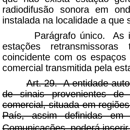
radiodifusão sonora em on
instalada na localidade a que 
Parágrafo único. As inser
estações retransmissoras
coincidente com os espaços 
comercial transmitida pela es
Art. 29. A entidade aut
de sinais provenientes de 
comercial, situada em regiões
País, assim definidas em
Comunicações, poderá inserir 