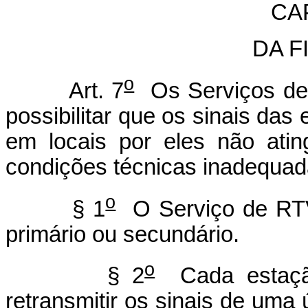
CAP
DA F
o
Art. 7
Os Serviços de 
possibilitar que os sinais da
em locais por eles não atin
condições técnicas inadequad
o
§ 1
O Serviço de RTV
primário ou secundário.
o
§ 2
Cada estação
retransmitir os sinais de uma