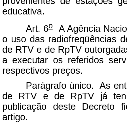
provenientes de estações ge
educativa.
o
Art. 6
A Agência Nacion
o uso das radiofreqüências 
de RTV e de RpTV outorgadas
a executar os referidos se
respectivos preços.
Parágrafo único. As entida
de RTV e de RpTV já tenh
publicação deste Decreto f
artigo.