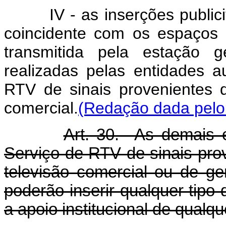
IV - as inserções publicitá
coincidente com os espaços 
transmitida pela estação 
realizadas pelas entidades a
RTV de sinais provenientes 
comercial.
(Redação dada pelo 
Art. 30. As demais e
Serviço de RTV de sinais pro
televisão comercial ou de ge
poderão inserir qualquer tipo d
a apoio institucional de qualqu