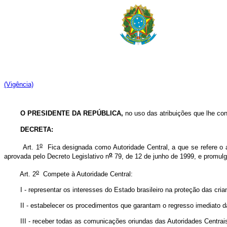
(Vigência)
O PRESIDENTE DA REPÚBLICA,
no uso das atribuições que lhe con
DECRETA:
o
Art. 1
Fica designada como Autoridade Central, a que se refere o a
o
aprovada pelo Decreto Legislativo n
79, de 12 de junho de 1999, e promul
o
Art. 2
Compete à Autoridade Central:
I - representar os interesses do Estado brasileiro na proteção das criança
II - estabelecer os procedimentos que garantam o regresso imediato das 
III - receber todas as comunicações oriundas das Autoridades Centrais