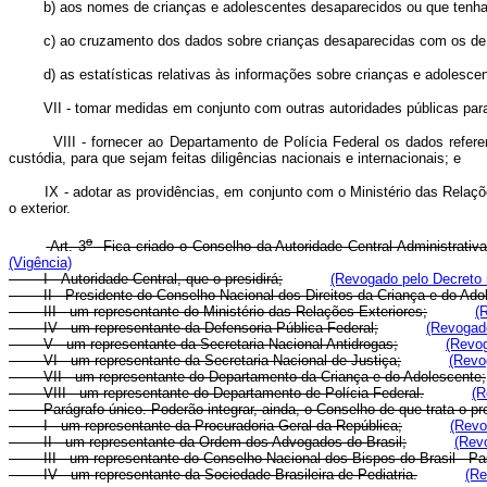
b) aos nomes de crianças e adolescentes desaparecidos ou que tenham s
c) ao cruzamento dos dados sobre crianças desaparecidas com os de cria
d) as estatísticas relativas às informações sobre crianças e adolescente
VII - tomar medidas em conjunto com outras autoridades públicas para acor
VIII - fornecer ao Departamento de Polícia Federal os dados referente
custódia, para que sejam feitas diligências nacionais e internacionais; e
IX - adotar as providências, em conjunto com o Ministério das Relações E
o exterior.
o
Art. 3
Fica criado o Conselho da Autoridade Central Administrativ
(Vigência)
I - Autoridade Central, que o presidirá;
(Revogado pelo Decreto 
II - Presidente do Conselho Nacional dos Direitos da Criança e do Ado
III - um representante do Ministério das Relações Exteriores;
(
IV - um representante da Defensoria Pública Federal;
(Revogado
V - um representante da Secretaria Nacional Antidrogas;
(Revog
VI - um representante da Secretaria Nacional de Justiça;
(Revo
VII - um representante do Departamento da Criança e do Adolescente;
VIII - um representante do Departamento de Polícia Federal.
(R
Parágrafo único. Poderão integrar, ainda, o Conselho de que trata o pr
I - um representante da Procuradoria-Geral da República;
(Revo
II - um representante da Ordem dos Advogados do Brasil;
(Rev
III - um representante do Conselho Nacional dos Bispos do Brasil - Pas
IV - um representante da Sociedade Brasileira de Pediatria.
(Re