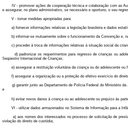
IV - promover ações de cooperação técnica e colaboração com as Autoridad
e assegurar, no plano administrativo, se necessário e oportuno, o seu regre
V - tomar medidas apropriadas para:
a) fornecer informações relativas a legislação brasileira e dados estatís
b) informar-se mutuamente sobre o funcionamento da Convenção e, na m
c) proceder à troca de informações relativas à situação social da cria
d) padronizar os requerimentos para regresso de crianças ou adolesc
Seqüestro Internacional de Crianças;
e) assegurar a restituição voluntária da criança ou do adolescente ou fa
f) assegurar a organização ou a proteção do efetivo exercício do direito
g) garantir junto ao Departamento de Polícia Federal do Ministério da Jus
e
h) evitar novos danos à criança ou ao adolescente ou prejuízo às parte
VI - utilizar dados armazenados no Sistema de Informação para a Infânci
a) aos nomes dos interessados no processo de solicitação de prestação 
violação do direito de custódia;