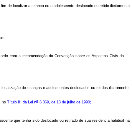
 de localizar a criança ou o adolescente deslocado ou retido ilicitamente
em;
de acordo com a recomendação da Convenção sobre os Aspectos Civis do
localização de crianças e adolescentes deslocados ou retidos ilicitamente;
o
s no
Título III da Lei n
8.069, de 13 de julho de 1990;
ente que tenha sido deslocado ou retirado de sua residência habitual na