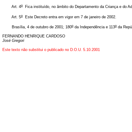
o
Art. 4
Fica instituído, no âmbito do Departamento da Criança e do A
o
Art. 5
Este Decreto entra em vigor em 7 de janeiro de 2002.
o
o
Brasília, 4 de outubro de 2001; 180
da Independência e 113
da Repúb
FERNANDO HENRIQUE CARDOSO
José Gregori
Este texto não substitui o publicado no D.O.U. 5.10.2001