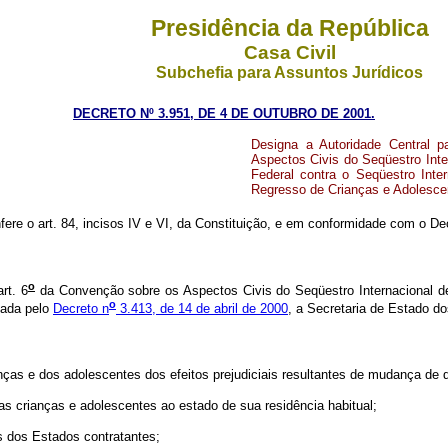
Presidência da República
Casa Civil
Subchefia para Assuntos Jurídicos
DECRETO Nº 3.951, DE 4 DE OUTUBRO DE 2001.
Designa a Autoridade Central 
Aspectos Civis do Seqüestro Inter
Federal contra o Seqüestro Inte
Regresso de Crianças e Adolescen
fere o art. 84, incisos IV e VI, da Constituição, e em conformidade com o De
o
rt. 6
da Convenção sobre os Aspectos Civis do Seqüestro Internacional d
o
gada pelo
Decreto n
3.413, de 14 de abril de 2000
, a Secretaria de Estado do
s e dos adolescentes dos efeitos prejudiciais resultantes de mudança de dom
crianças e adolescentes ao estado de sua residência habitual;
 dos Estados contratantes;