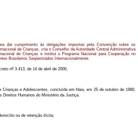
para dar cumprimento às obrigações impostas pela Convenção sobre os
nacional de Crianças, cria o Conselho da Autoridade Central Administrativa
rnacional de Crianças e institui o Programa Nacional para Cooperação no
tes Brasileiros Seqüestrados Internacionalmente.
o
creto n
3.413, de 14 de abril de 2000,
e Crianças e Adolescentes, concluída em Haia, em 25 de outubro de 1980,
s Direitos Humanos do Ministério da Justiça.
icílio ou de retenção ilícita;