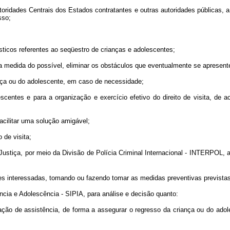
es Centrais dos Estados contratantes e outras autoridades públicas, a fim
sso;
ticos referentes ao seqüestro de crianças e adolescentes;
edida do possível, eliminar os obstáculos que eventualmente se apresent
nça ou do adolescente, em caso de necessidade;
entes e para a organização e exercício efetivo do direito de visita, 
cilitar uma solução amigável;
 de visita;
tiça, por meio da Divisão de Polícia Criminal Internacional - INTERPOL, a 
s interessadas, tomando ou fazendo tomar as medidas preventivas prevista
a e Adolescência - SIPIA, para análise e decisão quanto:
de assistência, de forma a assegurar o regresso da criança ou do adolesc