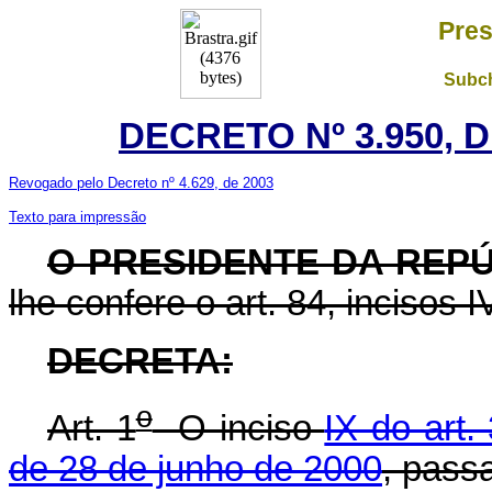
Pres
Subch
DECRETO Nº 3.950, 
Revogado pelo Decreto nº 4.629, de 2003
Texto para impressão
O PRESIDENTE DA REP
lhe confere o art. 84, incisos I
DECRETA:
o
Art. 1
O inciso
IX do art.
de 28 de junho de 2000
, pass