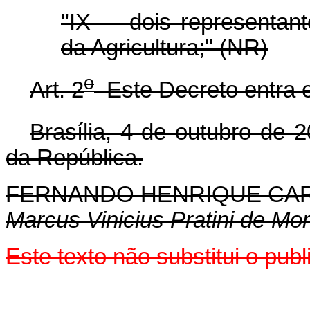
"IX - dois representan
da Agricultura;" (NR)
o
Art. 2
Este Decreto entra e
Brasília, 4 de outubro de 
da República.
FERNANDO HENRIQUE CA
Marcus Vinicius Pratini de Mo
Este texto não substitui o pub