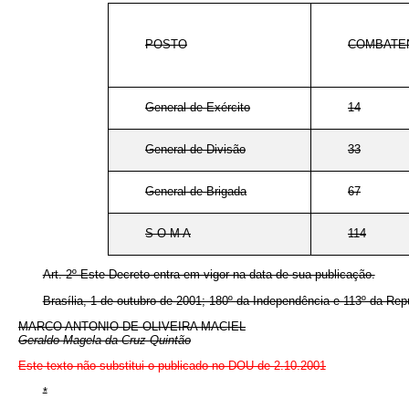
POSTO
COMBATE
General-de-Exército
14
General-de-Divisão
33
General-de-Brigada
67
S O M A
114
Art. 2º Este Decreto entra em vigor na data de sua publicação.
Brasília, 1 de outubro de 2001; 180º da Independência e 113º da Rep
MARCO ANTONIO DE OLIVEIRA MACIEL
Geraldo Magela da Cruz Quintão
Este texto não substitui o publicado no DOU de 2.10.2001
*