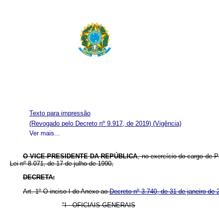
Texto para impressão
(Revogado pelo Decreto nº 9.917, de 2019)
(Vigência)
Ver mais...
O VICE-PRESIDENTE DA REPÚBLICA
, no exercício do cargo de P
Lei nº
8.071, de 17 de julho de 1990,
DECRETA:
Art. 1º
O inciso I do Anexo ao
Decreto nº
3.740, de 31 de janeiro de
"I - OFICIAIS-GENERAIS