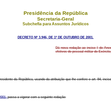
Presidência da República
Secretaria-Geral
Subchefia para Assuntos Jurídicos
DECRETO Nº 3.946, DE 1º DE OUTUBRO DE 2001.
Dá nova redação ao inciso I do Anex
efetivos do pessoal militar do Exército
residente da República, usando da atribuição que lhe confere o art. 84, incis
 2001,
passa a vigorar com a seguinte redação: