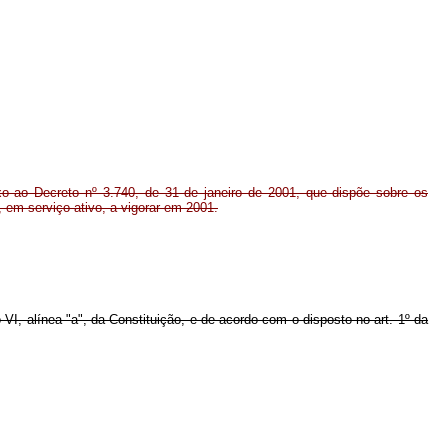
o ao Decreto nº 3.740, de 31 de janeiro de 2001, que dispõe sobre os
, em serviço ativo, a vigorar em 2001.
o VI, alínea "a", da Constituição, e de acordo com o disposto no art. 1º
da