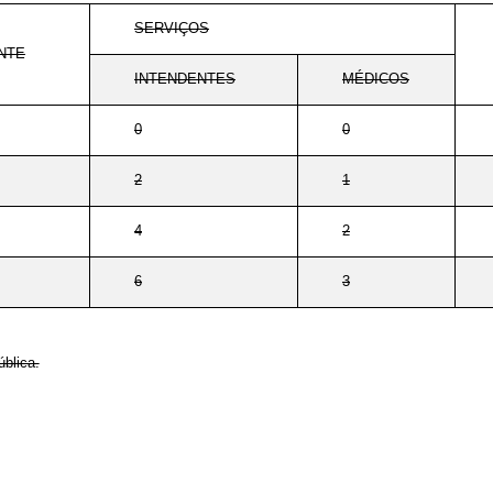
SERVIÇOS
NTE
INTENDENTES
MÉDICOS
0
0
2
1
4
2
6
3
ública.