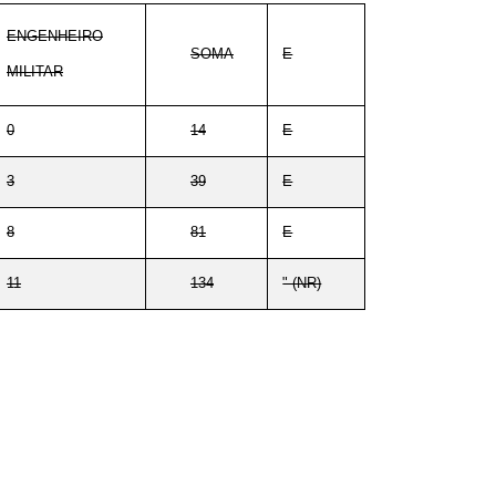
ENGENHEIRO
E
SOMA
MILITAR
E
0
14
E
3
39
E
8
81
" (NR)
11
134