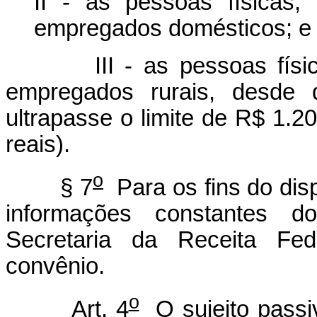
II - as pessoas físicas
empregados domésticos; e
III - as pessoas físicas
empregados rurais, desde 
ultrapasse o limite de R$ 1.2
reais).
o
§ 7
Para os fins do dis
informações constantes do
Secretaria da Receita Fed
convênio.
o
Art. 4
O sujeito passiv