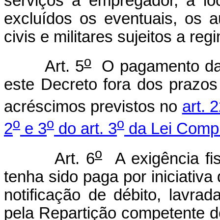
serviços a empregador, a l
excluídos os eventuais, os 
civis e militares sujeitos a reg
o
Art. 5
O pagamento das 
este Decreto fora dos prazos 
acréscimos previstos no
art. 
o
o
o
2
e 3
do art. 3
da Lei Comp
o
Art. 6
A exigência fis
tenha sido paga por iniciativa
notificação de débito, lavrad
pela Repartição competente d