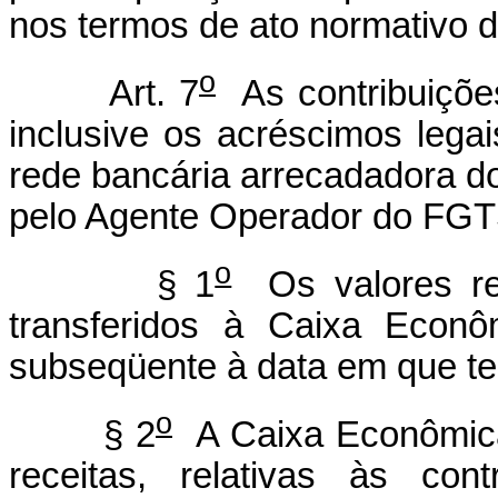
nos termos de ato normativo d
o
Art. 7
As contribuições
inclusive os acréscimos lega
rede bancária arrecadadora d
pelo Agente Operador do FGT
o
§ 1
Os valores rec
transferidos à Caixa Econô
subseqüente à data em que te
o
§ 2
A Caixa Econômica 
receitas, relativas às con