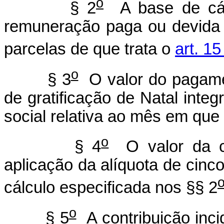
o
§ 2
A base de cálc
remuneração paga ou devida 
parcelas de que trata o
art. 15
o
§ 3
O valor do pagame
de gratificação de Natal integ
social relativa ao mês em que
o
§ 4
O valor da co
aplicação da alíquota de cinc
cálculo especificada nos §§ 2
o
§ 5
A contribuição inc