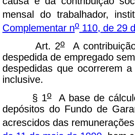
causa e da contribuição soc
mensal do trabalhador, inst
o
Complementar n
110, de 29 d
o
Art. 2
A contribuição
despedida de empregado sem 
despedidas que ocorrerem a 
inclusive.
o
§ 1
A base de cálculo
depósitos do Fundo de Gara
acrescidos das remunerações