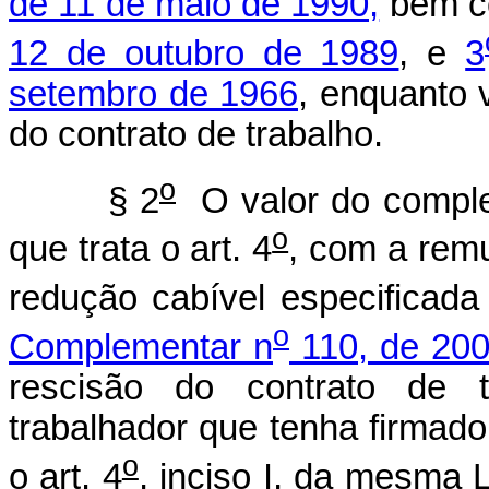
de 11 de maio de 1990,
bem c
12 de outubro de 1989
, e
3
setembro de 1966
, enquanto 
do contrato de trabalho.
o
§ 2
O valor do comple
o
que trata o art. 4
, com a remu
redução cabível especificad
o
Complementar n
110, de 20
rescisão do contrato de t
trabalhador que tenha firmad
o
o art. 4
, inciso I, da mesma 