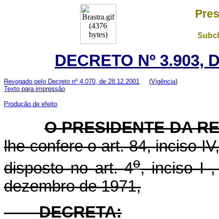
Pres
Subch
DECRETO Nº 3.903, 
Revogado pelo Decreto nº 4.070, de 28.12.2001
(
Vigência
)
Texto para impressão
Produção de efeito
O PRESIDENTE DA RE
lhe confere o art. 84, inciso I
o
disposto no art. 4
, inciso I 
dezembro de 1971,
DECRETA: