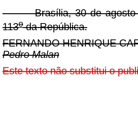
Brasília, 30 de agosto 
o
113
da República.
FERNANDO HENRIQUE CA
Pedro Malan
Este texto não substitui o pu