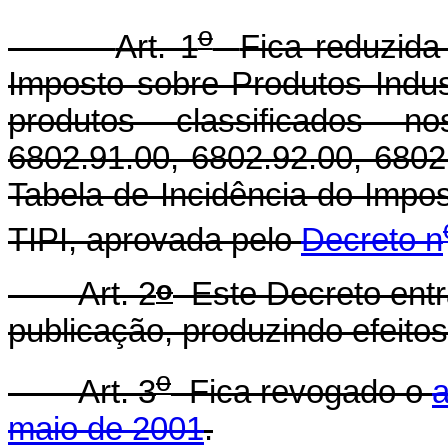
o
Art. 1
Fica reduzida
Imposto sobre Produtos Indust
produtos classificados n
6802.91.00, 6802.92.00, 6802
Tabela de Incidência do Impos
TIPI, aprovada pelo
Decreto n
o
Art. 2
Este Decreto entr
publicação, produzindo efeitos
o
Art. 3
Fica revogado o
a
maio de 2001
.