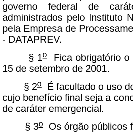
governo federal de carát
administrados pelo Instituto
pela Empresa de Processamen
- DATAPREV.
o
§ 1
Fica obrigatório o 
15 de setembro de 2001.
o
§ 2
É facultado o uso d
cujo benefício final seja a c
de caráter emergencial.
o
§ 3
Os órgão públicos f