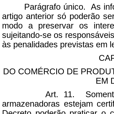
Parágrafo único. As inform
artigo anterior só poderão s
modo a preservar os intere
sujeitando-se os responsávei
às penalidades previstas em le
CAP
DO COMÉRCIO DE PRODUT
EM 
Art. 11. Somente os d
armazenadoras estejam certi
Decreto poderão praticar o 