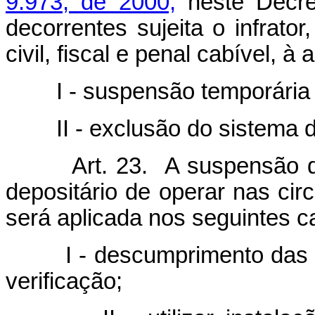
9.973, de 2000,
neste Decre
decorrentes sujeita o infrato
civil, fiscal e penal cabível, 
I - suspensão temporária da
II - exclusão do sistema de
Art. 23. A suspensão do s
depositário de operar nas cir
será aplicada nos seguintes c
I - descumprimento das exi
verificação;