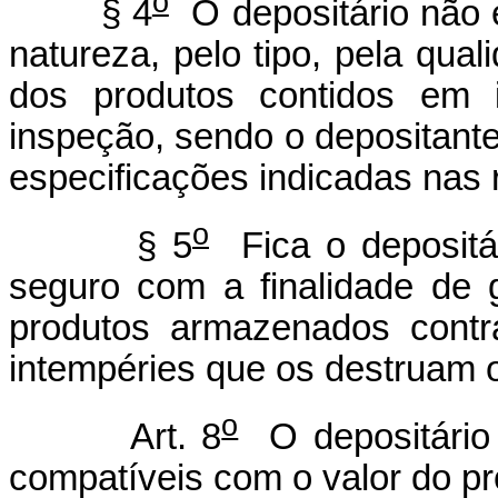
o
§ 4
O depositário não é
natureza, pelo tipo, pela qua
dos produtos contidos em i
inspeção, sendo o depositante
especificações indicadas nas
o
§ 5
Fica o depositár
seguro com a finalidade de g
produtos armazenados contr
intempéries que os destruam 
o
Art. 8
O depositário 
compatíveis com o valor do pr