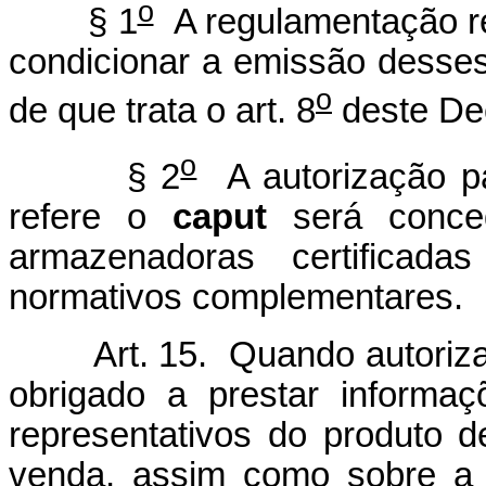
o
§ 1
A regulamentação r
condicionar a emissão desses 
o
de que trata o art. 8
deste De
o
§ 2
A autorização pa
refere o
caput
será conced
armazenadoras certificad
normativos complementares.
Art. 15. Quando autorizado 
obrigado a prestar informa
representativos do produto 
venda, assim como sobre a 