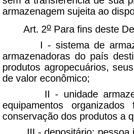
sem a transferência de sua pr
armazenagem sujeita ao dispo
o
Art. 2
Para fins deste De
I - sistema de armazena
armazenadoras do país dest
produtos agropecuários, seus
de valor econômico;
II - unidade armazenador
equipamentos organizados 
conservação dos produtos a que
III - depositário: pessoa ju