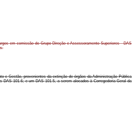
argos em comissão do Grupo-Direção e Assessoramento Superiores - DAS
s.
o e Gestão, provenientes da extinção de órgãos da Administração Pública
rês DAS 101.6; e um DAS 101.5, a serem alocados à Corregedoria-Geral da