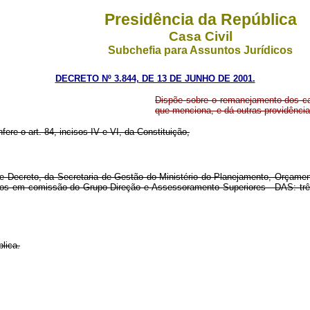
Presidência da República
Casa Civil
Subchefia para Assuntos Jurídicos
DECRETO Nº 3.844, DE 13 DE JUNHO DE 2001.
Dispõe sobre o remanejamento dos c
que menciona, e dá outras providência
fere o art. 84, incisos IV e VI, da Constituição,
Decreto, da Secretaria de Gestão do Ministério do Planejamento, Orçament
argos em comissão do Grupo-Direção e Assessoramento Superiores - DAS: t
lica.