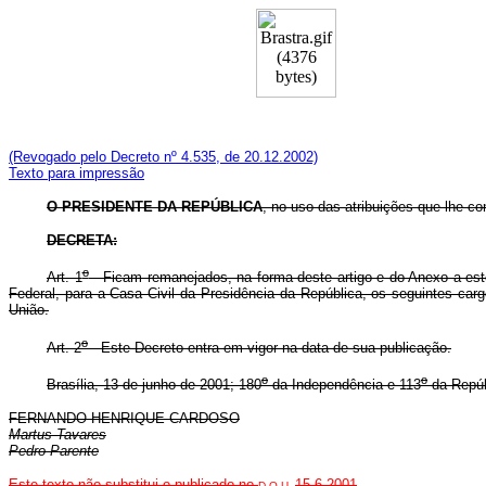
(Revogado pelo Decreto nº 4.535, de 20.12.2002)
Texto para impressão
O PRESIDENTE DA REPÚBLICA
, no uso das atribuições que lhe con
DECRETA:
o
Art. 1
Ficam remanejados, na forma deste artigo e do Anexo a este 
Federal, para a Casa Civil da Presidência da República, os seguintes c
União.
o
Art. 2
Este Decreto entra em vigor na data de sua publicação.
o
o
Brasília, 13 de junho de 2001; 180
da Independência e 113
da Repúb
FERNANDO HENRIQUE CARDOSO
Martus Tavares
Pedro Parente
Este texto não substitui o publicado no
15.6.2001
D.O.U.