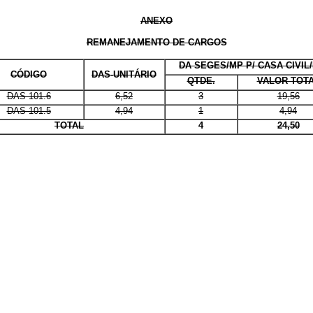
ANEXO
REMANEJAMENTO DE CARGOS
DA SEGES/MP P/ CASA CIVIL
CÓDIGO
DAS-UNITÁRIO
QTDE.
VALOR TOT
DAS 101.6
6,52
3
19,56
DAS 101.5
4,94
1
4,94
TOTAL
4
24,50