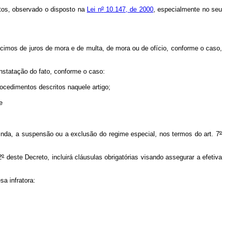
ntos, observado o disposto na
Lei n
º
10.147, de 2000
, especialmente no seu
imos de juros de mora e de multa, de mora ou de ofício, conforme o caso,
statação do fato, conforme o caso:
ocedimentos descritos naquele artigo;
e
nda, a suspensão ou a exclusão do regime especial, nos termos do art. 7
º
2
º
deste Decreto, incluirá cláusulas obrigatórias visando assegurar a efetiva
a infratora: