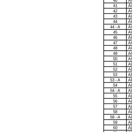
40
Á
41
Á
42
Á
43
Á
44
Á
44 - A
Á
45
Á
46
Á
47
Á
48
Á
49
A
50
A
51
A
52
A
53
A
53 - A
A
54
A
54 - A
A
55
A
56
A
57
A
58
A
58 - A
A
59
A
60
A