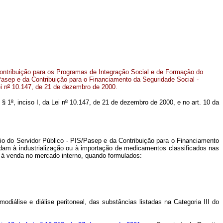
contribuição para os Programas de Integração Social e de Formação do
Pasep e da Contribuição para o Financiamento da Seguridade Social -
i n
º
10.147, de 21 de dezembro de 2000.
, § 1
º
, inciso I, da Lei n
º
10.147, de 21 de dezembro de 2000, e no art. 10 da
io do Servidor Público - PIS/Pasep e da Contribuição para o Financiamento
dam à industrialização ou à importação de medicamentos classificados nas
 à venda no mercado interno, quando formulados:
álise e diálise peritoneal, das substâncias listadas na Categoria III do