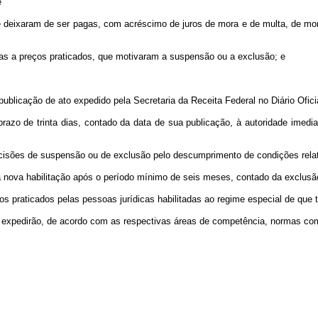
e
ixaram de ser pagas, com acréscimo de juros de mora e de multa, de mora o
 a preços praticados, que motivaram a suspensão ou a exclusão; e
licação de ato expedido pela Secretaria da Receita Federal no Diário Ofici
zo de trinta dias, contado da data de sua publicação, à autoridade imediat
decisões de suspensão ou de exclusão pelo descumprimento de condições rel
a nova habilitação após o período mínimo de seis meses, contado da exclusã
raticados pelas pessoas jurídicas habilitadas ao regime especial de que tr
expedirão, de acordo com as respectivas áreas de competência, normas com