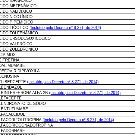
CIDO IOPANÓICO
CIDO MEFENÂMICO
CIDO NALIDÍXICO
CIDO NICOTÍNICO
CIDO PIPEMÍDICO
CIDO TIÓCTICO
(Incluído pelo Decreto nº 8.271, de 2014)
CIDO TOLFENÂMICO
CIDO URSODESOXICÓLICO
CIDO VALPRÓICO
CIDO ZOLEDRÔNICO
CIPIMOX
CITRETINA
DALIMUMABE
DEFOVIR DIPIVOXILA
DENOSINA
FLIBERCEPTE
(Incluído pelo Decreto nº 8.271, de 2014)
LBENDAZOL
LBINTERFERONA ALFA-2B
(Incluído pelo Decreto nº 8.271, de 2014)
LEFACEPTE
LENDRONATO DE SÓDIO
LENTUZUMABE
LFACALCIDOL
LFACORIFOLITROPINA
(Incluído pelo Decreto nº 8.271, de 2014)
LFACORIOGONADOTROPINA
LFADORNASE