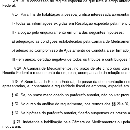
Art. 2
º
A concessão do regime especial de que trata o artigo anteri
Federal.
§ 1
º
Para fins de habilitação a pessoa jurídica interessada apresen
I - todas as informações exigidas em Resolução expedida pela menci
II - a opção pelo enquadramento em uma das seguintes hipóteses:
a) adequação às condições estabelecidas pela Câmara de Medicamentos 
b) adesão ao Compromisso de Ajustamento de Conduta a ser firmado j
III - em anexo, certidão negativa de todos os tributos e contribuições f
§ 2
º
A Câmara de Medicamentos, no prazo de até cinco dias úteis, 
Receita Federal o requerimento da empresa, acompanhado da relação dos m
§ 3
º
A Secretaria da Receita Federal, de posse da documentação encam
apresentadas, e, constatada a regularidade fiscal da empresa, expedirá ato a
§ 4
º
Se, no prazo mencionado no parágrafo anterior, não houver pronu
§ 5
º
No curso da análise do requerimento, nos termos dos §§ 2
º
e 3
º
,
§ 6
º
Na hipótese do parágrafo anterior, ficarão suspensos os prazos a
§ 7
º
Indeferida a habilitação pela Câmara de Medicamentos ou pela 
motivaram.