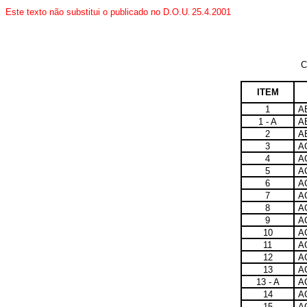
Este texto não substitui o publicado no D.O.U
25.4.2001
.
C
ITEM
1
A
1 - A
A
2
A
3
A
4
A
5
A
6
A
7
A
8
A
9
A
10
A
11
A
12
A
13
A
13 - A
A
14
A
15
A