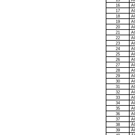
16
A
17
A
18
A
19
A
20
A
21
A
22
A
23
A
24
A
25
A
26
A
27
A
28
A
29
A
30
A
31
A
32
A
33
A
34
A
35
A
36
A
37
A
38
Á
39
Á