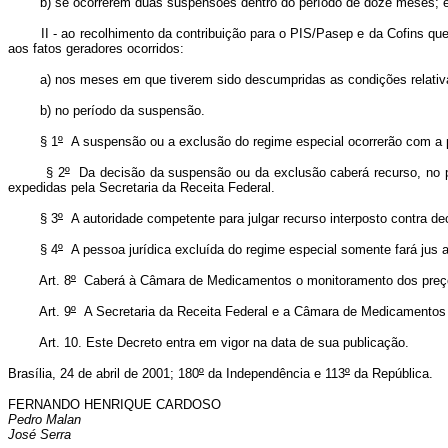
b) se ocorrerem duas suspensões dentro do período de doze meses; 
II - ao recolhimento da contribuição para o PIS/Pasep e da Cofins que de
aos fatos geradores ocorridos:
a) nos meses em que tiverem sido descumpridas as condições relativas
b) no período da suspensão.
§ 1
º
A suspensão ou a exclusão do regime especial ocorrerão com a pub
§ 2
º
Da decisão da suspensão ou da exclusão caberá recurso, no pra
expedidas pela Secretaria da Receita Federal.
§ 3
º
A autoridade competente para julgar recurso interposto contra 
§ 4
º
A pessoa jurídica excluída do regime especial somente fará jus 
Art. 8
º
Caberá à Câmara de Medicamentos o monitoramento dos preços p
Art. 9
º
A Secretaria da Receita Federal e a Câmara de Medicamentos 
Art. 10. Este Decreto entra em vigor na data de sua publicação.
Brasília, 24 de abril de 2001; 180
º
da Independência e 113
º
da República.
FERNANDO HENRIQUE CARDOSO
Pedro Malan
José Serra