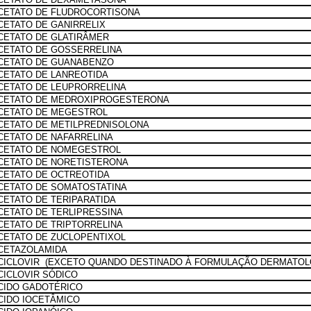
CETATO DE FLUDROCORTISONA
CETATO DE GANIRRELIX
CETATO DE GLATIRÂMER
CETATO DE GOSSERRELINA
CETATO DE GUANABENZO
CETATO DE LANREOTIDA
CETATO DE LEUPRORRELINA
CETATO DE MEDROXIPROGESTERONA
CETATO DE MEGESTROL
CETATO DE METILPREDNISOLONA
CETATO DE NAFARRELINA
CETATO DE NOMEGESTROL
CETATO DE NORETISTERONA
CETATO DE OCTREOTIDA
CETATO DE SOMATOSTATINA
CETATO DE TERIPARATIDA
CETATO DE TERLIPRESSINA
CETATO DE TRIPTORRELINA
CETATO DE ZUCLOPENTIXOL
CETAZOLAMIDA
CICLOVIR (EXCETO QUANDO DESTINADO À FORMULAÇÃO DERMATOL
CICLOVIR SÓDICO
CIDO GADOTÉRICO
CIDO IOCETÂMICO