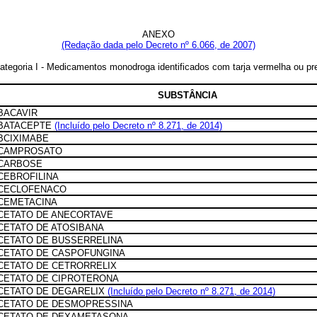
ANEXO
(Redação dada pelo Decreto nº 6.066, de 2007)
ategoria I - Medicamentos monodroga identificados com tarja vermelha ou pr
SUBSTÂNCIA
BACAVIR
BATACEPTE
(Incluído pelo Decreto nº 8.271, de 2014)
BCIXIMABE
CAMPROSATO
CARBOSE
CEBROFILINA
CECLOFENACO
CEMETACINA
CETATO DE ANECORTAVE
CETATO DE ATOSIBANA
CETATO DE BUSSERRELINA
CETATO DE CASPOFUNGINA
CETATO DE CETRORRELIX
CETATO DE CIPROTERONA
CETATO DE DEGARELIX
(Incluído pelo Decreto nº 8.271, de 2014)
CETATO DE DESMOPRESSINA
CETATO DE DEXAMETASONA