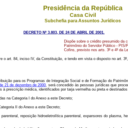
Presidência da República
Casa Civil
Subchefia para Assuntos Jurídicos
DECRETO Nº 3.803, DE 24 DE ABRIL DE 2001.
Dispõe sobre o crédito presumido da 
Patrimônio do Servidor Público - PIS/
Cofins, previsto nos arts. 3
º
e 4
º
da Le
e o art. 84, inciso IV, da Constituição, e tendo em vista o disposto no art. 3
º
ribuição para os Programas de Integração Social e de Formação do Patrimôn
de 21 de dezembro de 2000
, será concedido às pessoas jurídicas que proce
 prescrição médica, identificados por tarja vermelha ou preta e destinados
 na Categoria I do Anexo a este Decreto;
egoria II do Anexo a este Decreto;
ral, reposição hidroeletrolítica parenteral, expansores do plasma, hemodi