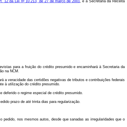
rt. 12 da Lei n
º
10.213, de 27 de março de 2001
, e a Secretaria da Receita
istas para a fruição do crédito presumido e encaminhará à Secretaria da
ação na NCM.
a veracidade das certidões negativas de tributos e contribuições federais
te à utilização do crédito presumido.
 deferido o regime especial de crédito presumido.
dido prazo de até trinta dias para regularização.
r o pedido, nos mesmos autos, desde que sanadas as irregularidades que o