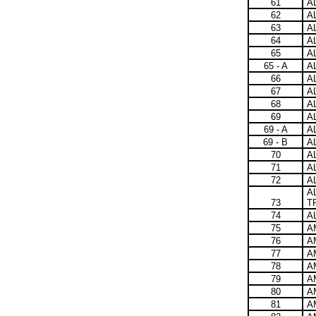
61
A
62
A
63
A
64
A
65
A
65 - A
A
66
A
67
A
68
A
69
A
69 - A
A
69 - B
A
70
A
71
A
72
A
A
73
T
74
A
75
A
76
A
77
A
78
A
79
A
80
A
81
A