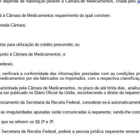
or depende de habilitação perante a Câmara de Medicamentos, criada pelo
a
tará à Câmara de Medicamentos requerimento do qual constem:
onada Câmara;
para utilização do crédito presumido; ou
unto à Câmara de Medicamentos; e
ederais.
verificará a conformidade das informações prestadas com as condições prev
edicamentos por ela fabricados ou importados, com a respectiva classific
inhada pela Câmara de Medicamentos, no prazo de até trinta dias, analisará 
 ser publicado no Diário Oficial da União, reconhecendo o direito da requeren
nciamento da Secretaria da Receita Federal, considerar-se-á automaticamente
 as irregularidades apuradas serão comunicadas à requerente, sendo-lhe conce
 que se referem os §§ 2
º
e 3
º
.
Secretaria da Receita Federal, poderá a pessoa jurídica requerente renova