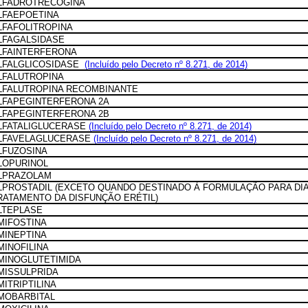
LFADROTRECOGINA
LFAEPOETINA
LFAFOLITROPINA
LFAGALSIDASE
LFAINTERFERONA
LFALGLICOSIDASE
(Incluído pelo Decreto nº 8.271, de 2014)
LFALUTROPINA
LFALUTROPINA RECOMBINANTE
LFAPEGINTERFERONA 2A
LFAPEGINTERFERONA 2B
LFATALIGLUCERASE
(Incluído pelo Decreto nº 8.271, de 2014)
LFAVELAGLUCERASE
(Incluído pelo Decreto nº 8.271, de 2014)
LFUZOSINA
LOPURINOL
LPRAZOLAM
LPROSTADIL (EXCETO QUANDO DESTINADO À FORMULAÇÃO PARA DI
RATAMENTO DA DISFUNÇÃO ERÉTIL)
LTEPLASE
MIFOSTINA
MINEPTINA
MINOFILINA
MINOGLUTETIMIDA
MISSULPRIDA
MITRIPTILINA
MOBARBITAL