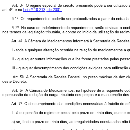
Art. 3
º
O regime especial de crédito presumido poderá ser utilizado
art. 4
º
, e na
Lei n
º
10.213, de 2001.
§ 1
º
Os requerimentos poderão ser protocolizados a partir da entrada 
§ 2
º
No caso de indeferimento do requerimento, serão devidas a cont
nos termos da legislação tributária, a contar do início da utilização do regim
Art. 4
º
A Câmara de Medicamentos informará à Secretaria da Receita F
I - toda e qualquer alteração ocorrida na relação de medicamentos a que
II - quaisquer outras informações que lhe forem prestadas pelas pessoas 
III - qualquer descumprimento das condições exigidas para utilização do
Art. 5
º
A Secretaria da Receita Federal, no prazo máximo de dez dia
deste Decreto.
Art. 6
º
A Câmara de Medicamentos, na hipótese de a requerente optar
repercussão da redução da carga tributária nos preços e a manutenção do
Art. 7
º
O descumprimento das condições necessárias à fruição do crédit
I - à suspensão do regime especial pelo prazo de trinta dias, que se co
a) se, findo o prazo de trinta dias, as irregularidades constatadas não 