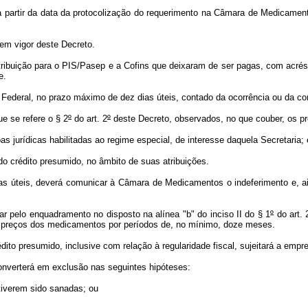
 a partir da data da protocolização do requerimento na Câmara de Medicame
em vigor deste Decreto.
ribuição para o PIS/Pasep e a Cofins que deixaram de ser pagas, com acrésc
e.
ederal, no prazo máximo de dez dias úteis, contado da ocorrência ou da con
 se refere o § 2
º
do art. 2
º
deste Decreto, observados, no que couber, os pr
jurídicas habilitadas ao regime especial, de interesse daquela Secretaria; 
 crédito presumido, no âmbito de suas atribuições.
s úteis, deverá comunicar à Câmara de Medicamentos o indeferimento e, ai
 pelo enquadramento no disposto na alínea "b" do inciso II do § 1
º
do art. 
s preços dos medicamentos por períodos de, no mínimo, doze meses.
o presumido, inclusive com relação à regularidade fiscal, sujeitará a empres
nverterá em exclusão nas seguintes hipóteses:
tiverem sido sanadas; ou