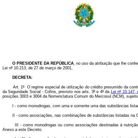
O PRESIDENTE DA REPÚBLICA
, no uso da atribuição que lhe confer
Lei n
º
10.213, de 27 de março de 2001,
DECRETA:
Art. 1
º
O regime especial de utilização do crédito presumido da cont
da Seguridade Social - Cofins, previsto nos arts. 3
º
e 4
º
da
Lei n
º
10.147, 
posições 3003 e 3004 da Nomenclatura Comum do Mercosul (NCM), sujeitos à
I - como monodrogas, com uma e somente uma das substâncias listadas
II - como associações, nas combinações de substâncias listadas na Cat
III - como monodrogas ou como associações destinadas à nutrição parente
Anexo a este Decreto.