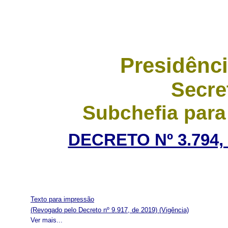
Presidênci
Secre
Subchefia para
DECRETO Nº 3.794, 
Texto para impressão
(Revogado pelo Decreto nº 9.917, de 2019)
(Vigência)
Ver mais...