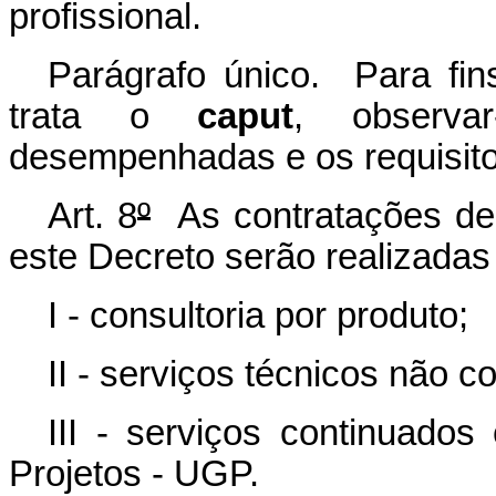
profissional.
Parágrafo único. Para fin
trata o
caput
, observa
desempenhadas e os requisitos
Art. 8
º
As contratações de c
este Decreto serão realizada
I - consultoria por produto;
II - serviços técnicos não c
III - serviços continuad
Projetos - UGP.