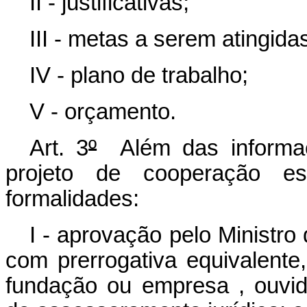
II - justificativas;
III - metas a serem atingida
IV - plano de trabalho;
V - orçamento.
Art. 3
º
Além das informaçõ
projeto de cooperação est
formalidades:
I - aprovação pelo Ministro
com prerrogativa equivalente
fundação ou empresa , ouvid