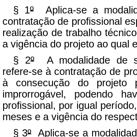
§ 1
º
Aplica-se a modalid
contratação de profissional e
realização de trabalho técnic
a vigência do projeto ao qual e
§ 2
º
A modalidade de ser
refere-se à contratação de pro
à consecução do projeto 
improrrogável, podendo h
profissional, por igual períod
meses e a vigência do respecti
§ 3
º
Aplica-se a modalidad