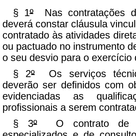
§ 1
º
Nas contratações d
deverá constar cláusula vincul
contratado às atividades diret
ou pactuado no instrumento d
o seu desvio para o exercício 
§ 2
º
Os serviços técnico
deverão ser definidos com ob
evidenciadas as qualific
profissionais a serem contrata
§ 3
º
O contrato de pr
especializados e de consulto