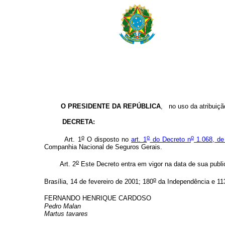
O PRESIDENTE DA REPÚBLICA
, no uso da atribuição
DECRETA:
o
o
o
Art. 1
O disposto no
art. 1
do Decreto n
1.068, de
Companhia Nacional de Seguros Gerais.
o
Art. 2
Este Decreto entra em vigor na data de sua publi
o
Brasília, 14 de fevereiro de 2001; 180
da Independência e 11
FERNANDO HENRIQUE CARDOSO
Pedro Malan
Martus tavares