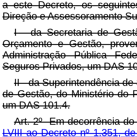
a este Decreto, os seguint
Direção e Assessoramento Su
I - da Secretaria de Gest
Orçamento e Gestão, proven
Administração Pública Fede
Seguros Privados, um DAS 10
II - da Superintendência de
de Gestão, do Ministério do
um DAS 101.4.
Art. 2º Em decorrência do d
LVIII ao Decreto nº 1.351, d