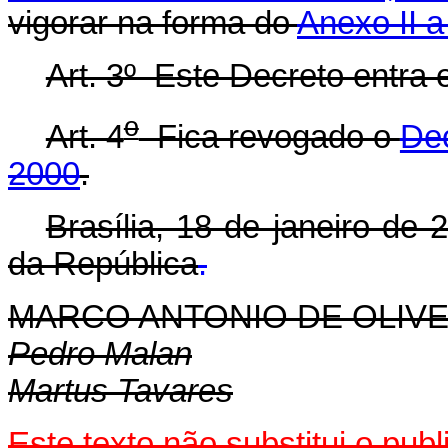
vigorar na forma do
Anexo II a
Art. 3º Este Decreto entra 
o
Art. 4
Fica revogado o
Dec
2000
.
Brasília, 18 de janeiro de
da República
.
MARCO ANTONIO DE OLIVE
Pedro Malan
Martus Tavares
Este texto não substitui o pu