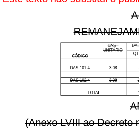
A
REMANEJAM
DAS -
DA 
UNITÁRIO
QT
CÓDIGO
x
x
x
DAS 101.4
3,08
x
x
x
DAS 102.4
3,08
x
x
x
TOTAL
A
(Anexo LVIII ao Decreto 