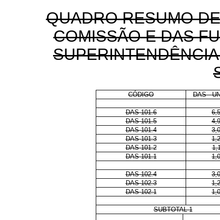
QUADRO RESUMO DE
COMISSÃO E DAS F
SUPERINTENDÊNCIA
CÓDIGO
DAS - U
x
x
DAS 101.6
6,
DAS 101.5
4,
DAS 101.4
3,
DAS 101.3
1,
DAS 101.2
1,
DAS 101.1
1,
x
x
DAS 102.4
3,
DAS 102.3
1,
DAS 102.1
1,
x
x
SUBTOTAL 1
x
x