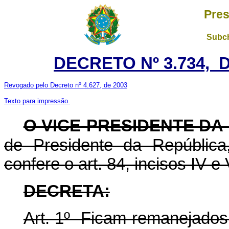
Pres
Subch
DECRETO Nº 3.734, D
Revogado pelo Decreto nº 4.627, de 2003
Texto para impressão.
O VICE-PRESIDENTE DA
de Presidente da República
confere o art. 84, incisos IV e 
DECRETA:
Art. 1º Ficam remanejados,