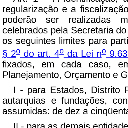
regularização e a fiscalizaç
poderão ser realizadas m
celebrados pela Secretaria d
os seguintes limites para part
o
o
o
§ 2
do art. 4
da Lei n
9.63
fixados, em cada caso, e
Planejamento, Orçamento e G
I - para Estados, Distrito
autarquias e fundações, con
assumidas: de dez a cinqüenta
II - para as demais entidade