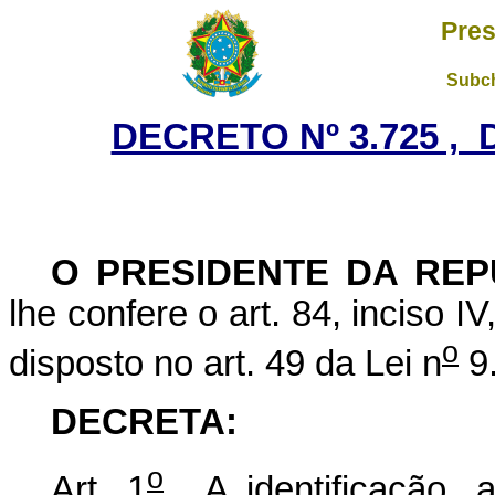
Pres
Subch
DECRETO Nº 3.725 , 
O PRESIDENTE DA REP
lhe confere o art. 84, inciso I
o
disposto no art. 49 da Lei n
9.
DECRETA:
o
Art. 1
A identificação, 