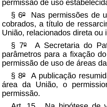
permissão de uso estabelecid
§ 6
º
Nas permissões de us
cobrados, a título de ressarc
União, relacionados direta ou
§ 7
º
A Secretaria do Pat
parâmetros para a fixação d
permissão de uso de áreas da
§ 8
º
A publicação resumida 
área da União, o permissio
permissão.
Art. 15. Na hipótese de 