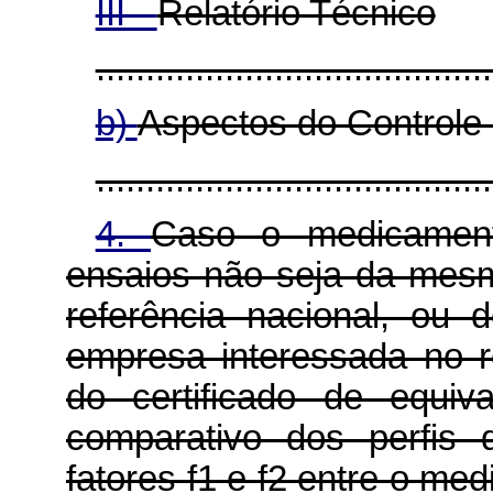
III -
Relatório Técnico
........................................
b)
Aspectos do Controle
........................................
4.
Caso o medicamento
ensaios não seja da mes
referência nacional, ou 
empresa interessada no r
do certificado de equiv
comparativo dos perfis 
fatores f1 e f2 entre o me