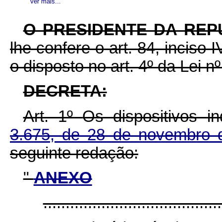
Ver mais...
O PRESIDENTE DA REP
lhe confere o art. 84, inciso 
o disposto no art. 4º da Lei n
DECRETA:
Art. 1º
Os dispositivos 
3.675, de 28 de novembro
seguinte redação:
"
ANEXO
........................................