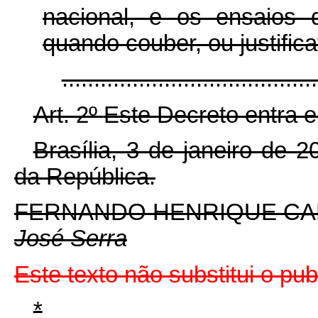
nacional, e os ensaios 
quando couber, ou justifica
......................................
Art. 2º
Este Decreto entra e
Brasília, 3 de janeiro de 
da República.
FERNANDO HENRIQUE C
José Serra
Este texto não substitui o p
*