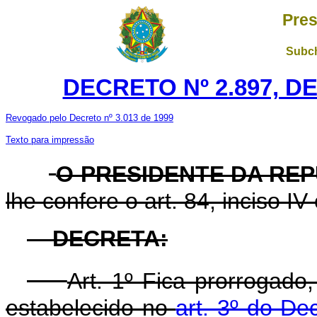
Pres
Subch
DECRETO Nº 2.897, D
Revogado pelo Decreto nº 3.013 de 1999
Texto para impressão
O PRESIDENTE DA RE
lhe confere o art. 84, inciso IV
DECRETA:
Art. 1º Fica prorrogad
estabelecido no
art. 3º do De