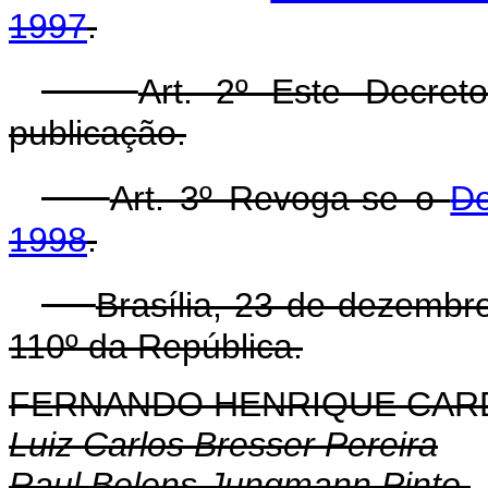
1997
.
Art. 2º Este Decre
publicação.
Art. 3º Revoga-se o
De
1998
.
Brasília, 23 de dezembr
110º da República.
FERNANDO HENRIQUE CA
Luiz Carlos Bresser Pereira
Raul Belens Jungmann Pinto.