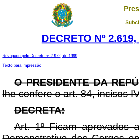
Pres
Subch
DECRETO Nº 2.619,
Revogado pelo Decreto nº 2.972, de 1999
Texto para impressão
O PRESIDENTE DA REPÚ
lhe confere o art. 84, incisos I
DECRETA:
Art. 1º Ficam aprovados 
Demonstrativo dos Cargos e