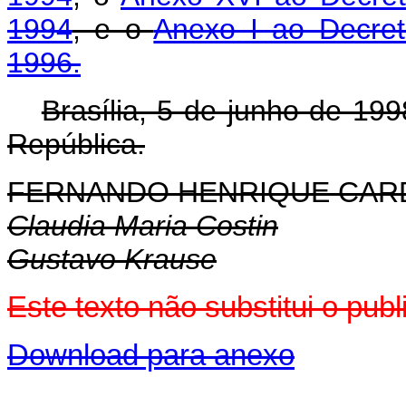
1994
, e o
Anexo I ao Decret
1996.
Brasília, 5 de junho de 19
República.
FERNANDO HENRIQUE CA
Claudia Maria Costin
Gustavo Krause
Este texto não substitui o pub
Download para anexo