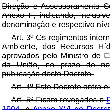
Direção e Assessoramento S
Anexo II, indicando, inclus
denominação e respectivo níve
Art. 3º Os regimentos inter
Ambiente, dos Recursos Híd
aprovados pelo Ministro de 
da União, no prazo de no
publicação deste Decreto.
Art. 4º Este Decreto entra 
Art. 5º Ficam revogados o
1994
, o
Anexo XVI ao Decret