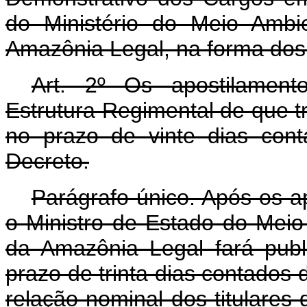
do Ministério do Meio Ambi
Amazônia Legal, na forma dos 
Art. 2º Os apostilament
Estrutura Regimental de que tr
no prazo de vinte dias con
Decreto.
Parágrafo único. Após os ap
o Ministro de Estado do Meio
da Amazônia Legal fará pub
prazo de trinta dias contados 
relação nominal dos titulare