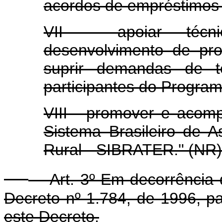
acordos de empréstimos 
VII - apoiar técn
desenvolvimento de pr
suprir demandas de te
participantes do Programa
VIII - promover e acom
Sistema Brasileiro de A
Rural - SIBRATER." (NR)
Art. 3º Em decorrência do
Decreto nº 1.784, de 1996, pa
este Decreto.