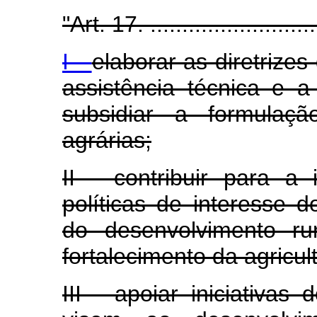
"Art. 17. ............................
I -
elaborar as diretrize
assistência técnica e a
subsidiar a formulaçã
agrárias;
II - contribuir para a
políticas de interesse 
do desenvolvimento ru
fortalecimento da agricult
III - apoiar iniciativa