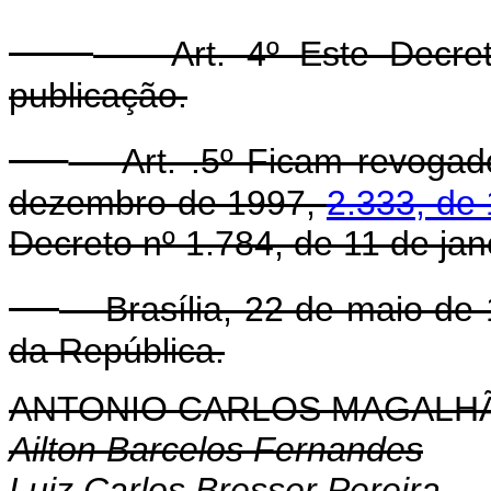
Art. 4º Este Decreto
publicação.
Art. .5º Ficam revoga
dezembro de 1997,
2.333, de
Decreto nº 1.784, de 11 de jan
Brasília, 22 de maio de 
da República.
ANTONIO CARLOS MAGALH
Ailton Barcelos Fernandes
Luiz Carlos Bresser Pereira