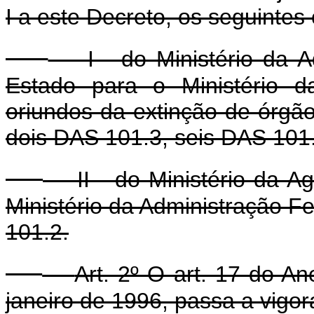
I a este Decreto, os seguinte
I - do Ministério da Ad
Estado para o Ministério d
oriundos da extinção de órgão
dois DAS 101.3, seis DAS 101
II - do Ministério da Agr
Ministério da Administração 
101.2.
Art. 2º O art. 17 do A
janeiro de 1996, passa a vigo