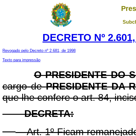
Pres
Subch
DECRETO Nº 2.601,
Revogado pelo Decreto nº 2.681, de 1998
Texto para impressão
O PRESIDENTE DO 
cargo de
PRESIDENTE DA 
que lhe confere o art. 84, incis
DECRETA:
Art. 1º Ficam remanejados