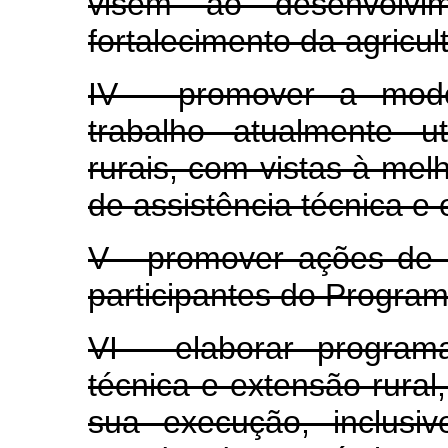
visem ao desenvolvi
fortalecimento da agricult
IV - promover a mode
trabalho atualmente ut
rurais, com vistas à mel
de assistência técnica e 
V - promover ações de a
participantes do Programa
VI - elaborar program
técnica e extensão rura
sua execução, inclusi