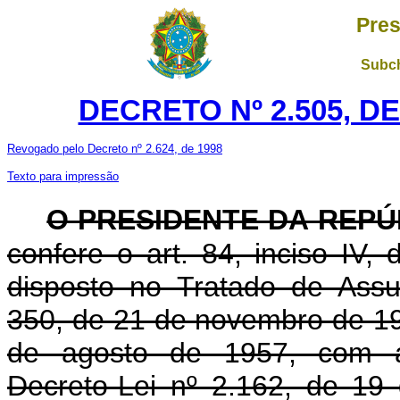
Pres
Subch
DECRETO Nº 2.505, DE
Revogado pelo Decreto nº 2.624, de 1998
Texto para impressão
O PRESIDENTE DA REPÚ
confere o art. 84, inciso IV,
disposto no Tratado de Ass
350, de 21 de novembro de 199
de agosto de 1957, com as
Decreto-Lei nº 2.162, de 19