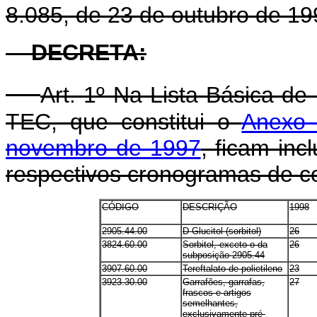
8.085, de 23 de outubro de 19
DECRETA:
Art. 1º Na Lista Básica d
TEC, que constitui o
Anexo 
novembro de 1997
, ficam in
respectivos cronogramas de c
CÓDIGO
DESCRIÇÃO
1998
2905.44.00
D-Glucitol (sorbitol)
26
3824.60.00
Sorbitol, exceto o da
26
subposição 2905.44
3907.60.00
Tereftalato de polietileno
23
3923.30.00
Garrafões, garrafas,
27
frascos e artigos
semelhantes,
exclusivamente pré-