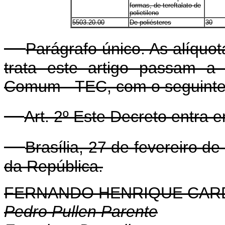
formas, de tereftalato de
polietileno
5503.20.00
De poliésteres
30
Parágrafo único. As alíquo
trata este artigo passam a 
Comum - TEC, com o seguinte s
Art. 2º Este Decreto entra 
Brasília, 27 de fevereiro d
da República.
FERNANDO HENRIQUE CA
Pedro Pullen Parente