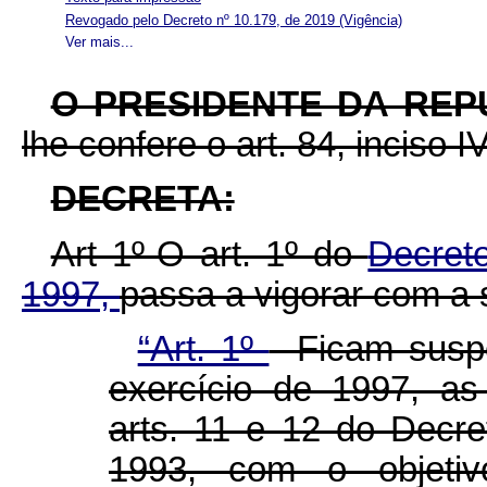
Revogado pelo Decreto nº 10.179, de 2019
(Vigência)
Ver mais...
O PRESIDENTE DA REP
lhe confere o art. 84, inciso I
DECRETA:
Art 1º-O art. 1º do
Decret
1997,
passa a vigorar com a 
“Art. 1º
- Ficam susp
exercício de 1997, as
arts. 11 e 12 do Decr
1993, com o objeti