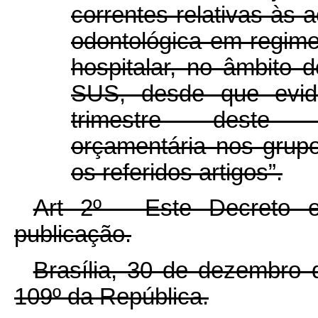
correntes relativas às 
odontológica em regime
hospitalar, no âmbito
SUS, desde que evide
trimestre deste ex
orçamentária nos grup
os referidos artigos”.
Art 2º - Este Decreto 
publicação.
Brasília, 30 de dezembro 
109º da República.