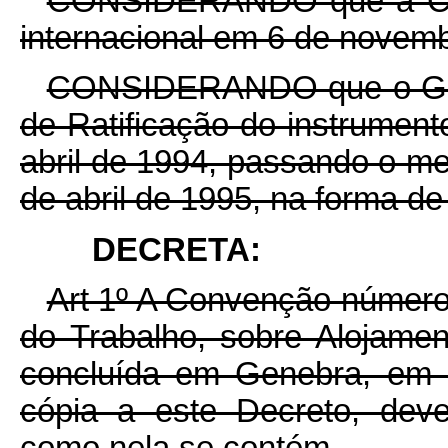
CONSIDERANDO que a Con
internacional em 6 de novem
CONSIDERANDO que o Gover
de Ratificação do instrument
abril de 1994, passando o me
de abril de 1995, na forma de
DECRETA:
Art 1º A Convenção número
do Trabalho, sobre Alojame
concluída em Genebra, em 
cópia a este Decreto, deve
como nela se contém.