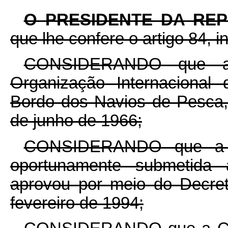
O PRESIDENTE DA RE
que lhe confere o artigo 84, i
CONSIDERANDO que a
Organização Internacional
Bordo dos Navios de Pesca,
de junho de 1966;
CONSIDERANDO que a C
oportunamente submetida
aprovou por meio do Decret
fevereiro de 1994;