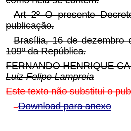
Art 2º O presente Decret
publicação.
Brasília, 16 de dezembro 
109º da República.
FERNANDO HENRIQUE C
Luiz Felipe Lampreia
Este texto não substitui o pu
Download para anexo