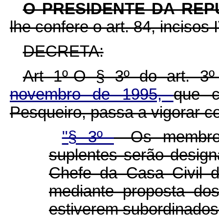
O PRESIDENTE DA REP
lhe confere o art. 84, incisos 
DECRETA:
Art 1º-O § 3º do art. 3
novembro de 1995,
que c
Pesqueiro, passa a vigorar c
"§ 3º
- Os membro
suplentes serão design
Chefe da Casa Civil d
mediante proposta do
estiverem subordinados