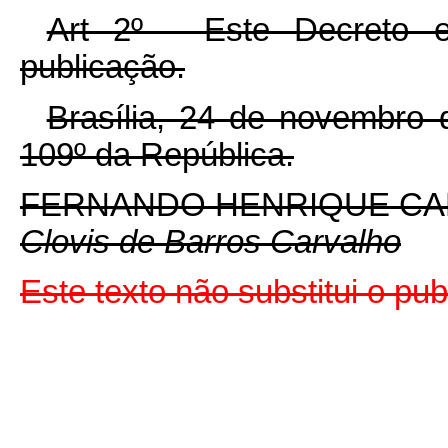
Art 2º - Este Decreto 
publicação.
Brasília, 24 de novembro 
109º da República.
FERNANDO HENRIQUE C
Clovis de Barros Carvalho
Este texto não substitui o pu