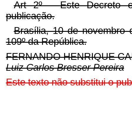
Art 2º - Este Decreto 
publicação.
Brasília, 10 de novembro 
109º da República.
FERNANDO HENRIQUE C
Luiz Carlos Bresser Pereira
Este texto não substitui o pu