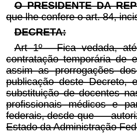
O PRESIDENTE DA RE
que lhe confere o art. 84, inc
DECRETA:
Art 1º - Fica vedada, até
contratação temporária de e
assim as prorrogações dos
publicação deste Decreto,
substituição de docentes nas
profissionais médicos e pa
federais, desde que autoriz
Estado da Administração Fed