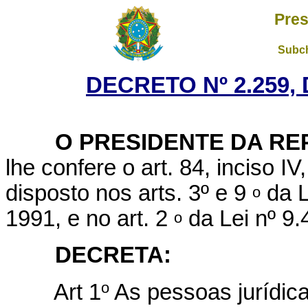
Pres
Subch
DECRETO Nº 2.259, 
O PRESIDENTE DA REP
lhe confere o art. 84, inciso I
disposto nos
arts. 3º
e 9
da L
o
1991, e no art. 2
da Lei nº 9
o
DECRETA:
o
Art 1
As pessoas jurídic