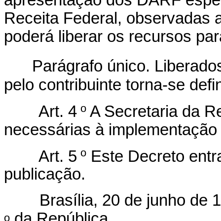
apresentação dos DARF especí
Receita Federal, observadas a
poderá liberar os recursos par
Parágrafo único. Liberado
pelo contribuinte torna-se defi
o
Art. 4
A Secretaria da R
necessárias à implementação 
o
Art. 5
Este Decreto entr
publicação.
Brasília, 20 de junho de 1
da República.
o