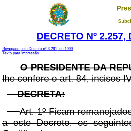
Pres
Subch
DECRETO Nº 2.257, 
Revogado pelo Decreto nº 3.291, de 1999
Texto para impressão
O PRESIDENTE DA REP
lhe confere o art. 84, incisos I
DECRETA:
Art. 1º Ficam remanejados
a este Decreto, os seguint