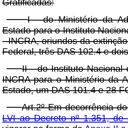
Gratificadas:
I - do Ministério da A
Estado para o Instituto Nacio
- INCRA, oriundos da extinção
Federal, três DAS 102.4 e doi
II - do Instituto Naciona
INCRA para o Ministério da 
Estado, um DAS 101.4 e 28 F
Art.2º Em decorrência do
LVI ao Decreto nº 1.351, d