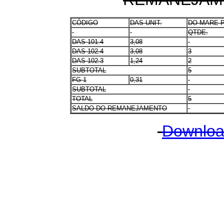
CÓDIGO
DAS-UNIT.
DO MARE P
QTDE.
DAS 101.4
3,08
-
DAS 102.4
3,08
3
DAS 102.3
1,24
2
SUBTOTAL
5
FG-1
0,31
-
SUBTOTAL
-
TOTAL
5
SALDO DO REMANEJAMENTO
Download