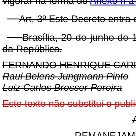
vigorar na forma do
Anexo II a
Art. 3º Este Decreto entra
Brasília, 20 de junho de
da República.
FERNANDO HENRIQUE CA
Raul Belens Jungmann Pinto
Luiz Carlos Bresser Pereira
Este texto não substitui o pu
REMANEJAM