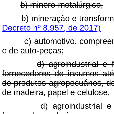
b) minero-metalúrgico,
b) mineração e transfo
Decreto nº 8.957, de 2017)
c) automotivo. compreen
e de auto-peças;
d) agroindustrial e
fornecedores de insumos até
de produtos agropecuários, de
de madeira, papel e celulose,
d) agroindustrial 