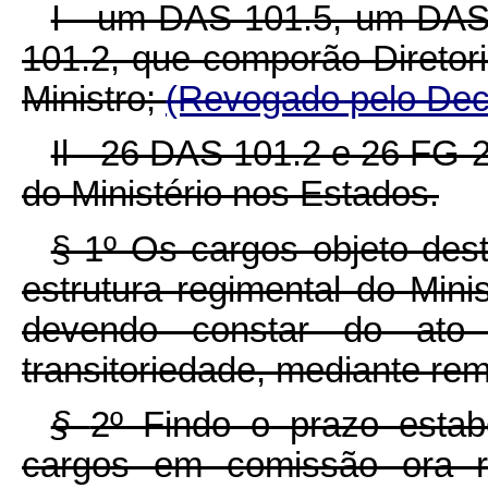
I -
um DAS 101.5, um DAS 
101.2, que comporão Diretori
Ministro;
(Revogado pelo Decr
Il - 26 DAS 101.2 e 26 FG-
do Ministério nos Estados.
§ 1º Os cargos objeto des
estrutura regimental do Min
devendo constar do ato
transitoriedade, mediante re
§
2º Findo o prazo esta
cargos em comissão ora re