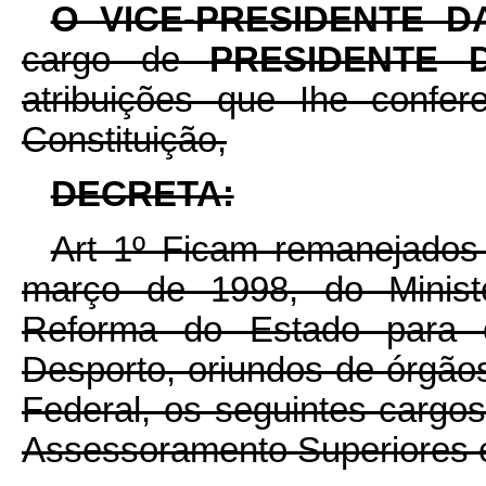
O VICE-PRESIDENTE 
cargo de
PRESIDENTE
atribuições que Ihe confer
Constituição,
DECRETA:
Art 1º Ficam remanejados 
março de 1998, do Ministé
Reforma do Estado para 
Desporto, oriundos de órgãos
Federal, os seguintes carg
Assessoramento Superiores e