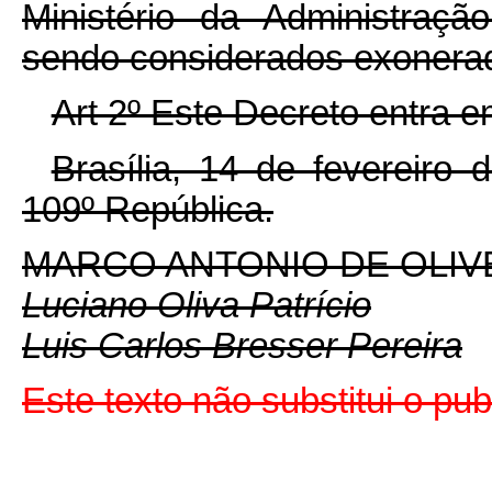
Ministério da Administraç
sendo considerados exonerado
Art 2º Este Decreto entra e
Brasília, 14 de fevereiro
109º República.
MARCO ANTONIO DE OLIV
Luciano Oliva Patrício
Luis Carlos Bresser Pereira
Este texto não substitui o pu