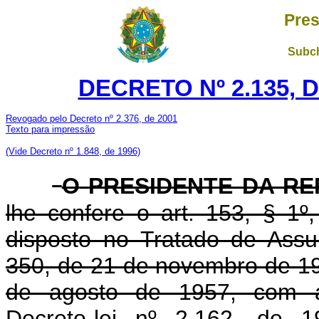
Pres
Subch
DECRETO Nº 2.135, D
Revogado pelo Decreto nº 2.376, de 2001
Texto para impressão
(Vide Decreto nº 1.848, de 1996)
O
PRESIDENTE DA RE
lhe confere o art. 153, § 1º
disposto no Tratado de Ass
350, de 21 de novembro de 199
de agosto de 1957, com as
Decreto-lei nº 2.162, de