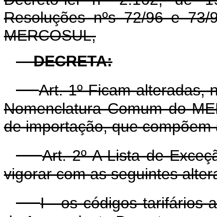
Resoluções nºs 72/96 e 73
MERCOSUL,
DECRETA:
Art. 1º Ficam alteradas,
Nomenclatura Comum do MER
de importação, que compõem 
Art. 2º A Lista de Exce
vigorar com as seguintes alter
I - os códigos tarifário