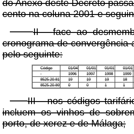
do Anexo deste Decreto passa
cento na coluna 2001 e seguin
II - face ao desmem
cronograma de convergência a 
pelo seguinte:
Código
01/04
01/01
01/01
01/01
1996
1997
1998
1999
8525.20.81
19
19
19
18
8525.20.89
0
0
1
1
III - nos códigos tarif
incluem os vinhos de sobre
porto, de xerez e de Málaga;