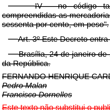
IV - no código tar
compreendidas as mercadorias
sessenta por cento, em peso".
Art. 3º Este Decreto entr
Brasília, 24 de janeiro d
da República.
FERNANDO HENRIQUE CA
Pedro Malan
Francisco Dornelles
Este texto não substitui o pu