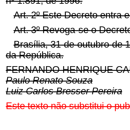
nº 1.891, de 1996.
Art. 2º Este Decreto entra 
Art. 3º Revoga-se o Decreto
Brasília, 31 de outubro de
da República.
FERNANDO HENRIQUE C
Paulo Renato Souza
Luiz Carlos Bresser Pereira
Este texto não substitui o pu