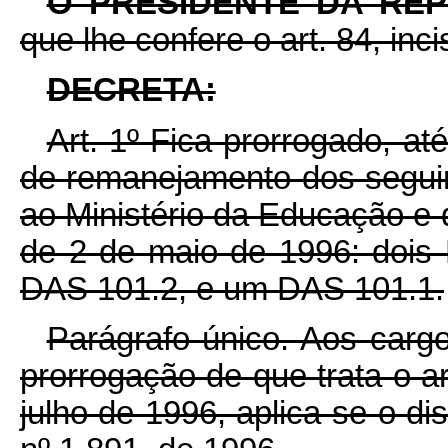
O PRESIDENTE DA RE
que lhe confere o art. 84, inc
DECRETA:
Art. 1º Fica prorrogado, a
de remanejamento dos segui
ao Ministério da Educação e 
de 2 de maio de 1996: dois
DAS 101.2, e um DAS 101.1.
Parágrafo único. Aos carg
prorrogação de que trata o ar
julho de 1996, aplica-se o di