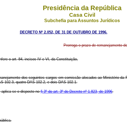
Presidência da República
Casa Civil
Subchefia para Assuntos Jurídicos
DECRETO Nº 2.052, DE 31 DE OUTUBRO DE 1996.
Prorroga o prazo de remanejamento d
fere o art. 84, incisos IV e VI, da Constituição,
emanejamento dos seguintes cargos em comissão alocados ao Ministério da P
AS 102.3, quatro DAS 102.2, e dois DAS 102.1.
 aplica-se o disposto no
§ 3º do art. 3º do Decreto nº 1.823, de 1996
.
ública.