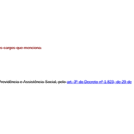
os cargos que menciona.
revidência e Assistência Social, pelo
art. 3º do Decreto nº 1.823, de 29 de