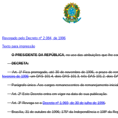
Revogado pelo Decreto nº 2.084, de 1996
Texto para impressão
O PRESIDENTE DA REPÚBLICA
, no uso das atribuições que lhe con
DECRETA:
Art. 1º Fica prorrogado, até 30 de novembro de 1996, o prazo de r
fevereiro de 1996
: um DAS 101.4, dois DAS 101.3, três DAS 101.2, dois D
Parágrafo único. Aos cargos remanescentes do remanejamento inicial
Art. 2º Este Decreto entra em vigor na data de sua publicação.
Art. 3º Revoga-se o
Decreto nº 1.969, de 30 de julho de 1996
.
Brasília, 31 de outubro de 1996; 175º da Independência e 108º da Rep