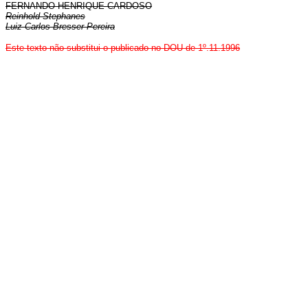
FERNANDO HENRIQUE CARDOSO
Reinhold Stephanes
Luiz Carlos Bresser Pereira
Este texto não substitui o publicado no DOU de 1º.11.1996