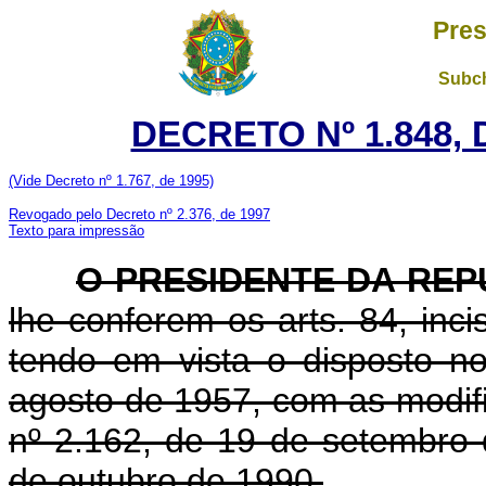
Pres
Subch
DECRETO Nº 1.848, 
(Vide Decreto nº 1.767, de 1995)
Revogado pelo Decreto nº 2.376, de 1997
Texto para impressão
O PRESIDENTE DA REP
lhe conferem os arts. 84, inci
tendo em vista o disposto no
agosto de 1957, com as modifi
nº 2.162, de 19 de setembro 
de outubro de 1990,