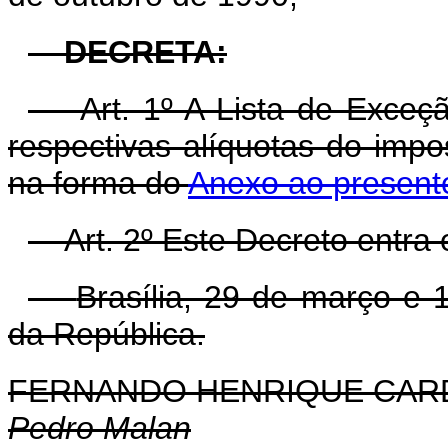
DECRETA:
Art. 1º A Lista de Exce
respectivas alíquotas do imp
na forma do
Anexo ao present
Art. 2º Este Decreto entra
Brasília, 29 de março e 
da República.
FERNANDO HENRIQUE CA
Pedro Malan