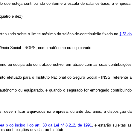
do que esteja contribuindo conforme a escala de salários-base, a empresa,
quatro e dez);
tribuindo sobre o limite máximo do salário-de-contribuição fixado no
§ 5° do
evidência Social - RGPS, como autônomo ou equiparado.
tônomo ou equiparado contratado estiver em atraso com as suas contribuições
to efetuado para o Instituto Nacional do Seguro Social - INSS, referente à
 autônomo ou equiparado, e quando o segurado for empregado contribuindo
s, devem ficar arquivados na empresa, durante dez anos, à disposição da
nea b do inciso I do art. 30 da Lei n° 8.212, de 1991
, e estarão sujeitas as
is contribuições devidas ao Instituto.