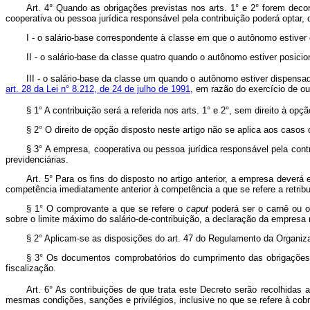
Art. 4° Quando as obrigações previstas nos arts. 1° e 2° forem deco
cooperativa ou pessoa jurídica responsável pela contribuição poderá optar,
I - o salário-base correspondente à classe em que o autônomo estiver 
II - o salário-base da classe quatro quando o autônomo estiver posici
III - o salário-base da classe um quando o autônomo estiver dispensad
art. 28 da Lei n° 8.212, de 24 de julho de 1991
, em razão do exercício de out
§ 1° A contribuição será a referida nos arts. 1° e 2°, sem direito à o
§ 2° O direito de opção disposto neste artigo não se aplica aos casos
§ 3° A empresa, cooperativa ou pessoa jurídica responsável pela contr
previdenciárias.
Art. 5° Para os fins do disposto no artigo anterior, a empresa dever
competência imediatamente anterior à competência a que se refere a retribu
§ 1° O comprovante a que se refere o
caput
poderá ser o carnê ou o
sobre o limite máximo do salário-de-contribuição, a declaração da empresa 
§ 2° Aplicam-se as disposições do art. 47 do Regulamento da Organiz
§ 3° Os documentos comprobatórios do cumprimento das obrigações d
fiscalização.
Art. 6° As contribuições de que trata este Decreto serão recolhidas 
mesmas condições, sanções e privilégios, inclusive no que se refere à cobr