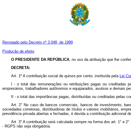
Revogado pelo Decreto nº 3.048, de 1999
Produção de efeito
O PRESIDENTE DA REPÚBLICA
, no uso da atribuição que lhe confer
DECRETA:
Art. 1º A contribuição social de quinze por cento, instituída pela
Lei Co
I - o total das remunerações ou retribuições pagas ou creditadas p
empresários, trabalhadores autônomos e equiparados, avulsos e demais pe
II - o total das importâncias pagas, distribuídas ou creditadas pelas 
Art. 2° No caso de bancos comerciais, bancos de investimento, banc
sociedades corretoras, distribuidoras de títulos e valores mobiliários, e
previdência privada abertas e fechadas, é devida a contribuição adicional de
Art. 3° A contribuição será calculada sempre na forma dos art. 1° e 2°
- RGPS não seja obrigatória.