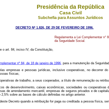
Presidência da República
Casa Civil
Subchefia para Assuntos Jurídicos
DECRETO Nº 1.826, DE 29 DE FEVEREIRO DE 1996.
Regulamenta a Lei Complementar n° 84,
da Seguridade Social.
e o art. 84, inciso IV, da Constituição,
mplementar nº 84, de 18 de janeiro de 1996,
para a manutenção da Seguridade 
elas empresas e pessoas jurídicas, inclusive cooperativas, no decorrer d
ssoas físicas;
cooperativas de trabalho, a seus cooperados, a título de remuneração ou retrib
os de desenvolvimento, caixas econômicas, sociedades ou cooperativas de c
mpresas de arrendamento mercantil, empresas de seguros privados e de capita
 2,5% sobre as bases de cálculo definidas no artigo anterior.
 deste Decreto quando a retribuição for paga ou creditada a pessoa física, s