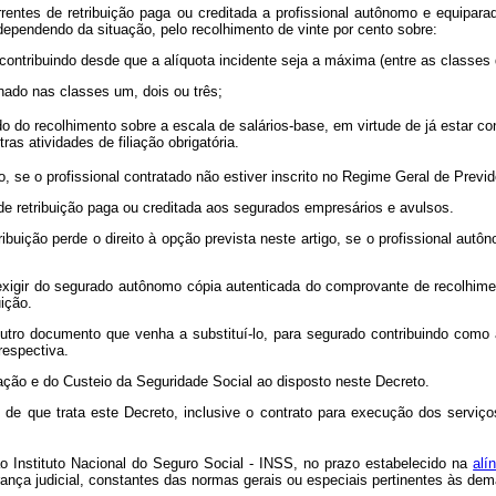
rrentes de retribuição paga ou creditada a profissional autônomo e equipara
 dependendo da situação, pelo recolhimento de vinte por cento sobre:
contribuindo desde que a alíquota incidente seja a máxima (entre as classes 
onado nas classes um, dois ou três;
o do recolhimento sobre a escala de salários-base, em virtude de já estar con
ras atividades de filiação obrigatória.
pção, se o profissional contratado não estiver inscrito no Regime Geral de Pr
 de retribuição paga ou creditada aos segurados empresários e avulsos.
ibuição perde o direito à opção prevista neste artigo, se o profissional au
á exigir do segurado autônomo cópia autenticada do comprovante de recolhimen
ição.
utro documento que venha a substituí-lo, para segurado contribuindo como
respectiva.
ação e do Custeio da Seguridade Social ao disposto neste Decreto.
e que trata este Decreto, inclusive o contrato para execução dos serviço
ao Instituto Nacional do Seguro Social - INSS, no prazo estabelecido na
alí
ança judicial, constantes das normas gerais ou especiais pertinentes às dema