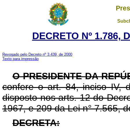
Pres
Subch
DECRETO Nº 1.786, D
Revogado pelo Decreto nº 3.439, de 2000
Texto para impressão
O PRESIDENTE DA REPÚ
confere o art. 84, inciso IV,
disposto nos arts. 12 do Decre
1967, e 209 da Lei n° 7.565, 
DECRETA: