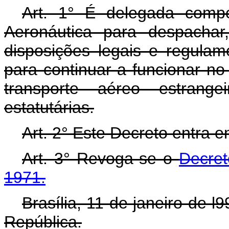
Art. 1° É delegada comp
Aeronáutica para despachar
disposições legais e regulam
para continuar a funcionar no
transporte aéreo estrange
estatutárias.
Art. 2° Este Decreto entra e
Art. 3° Revoga-se o
Decret
1971.
Brasília, 11 de janeiro de 
República.