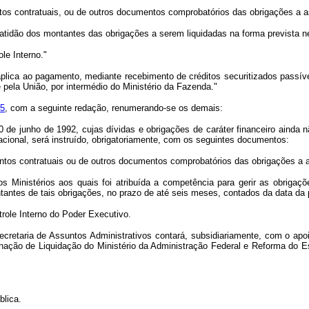
ntos contratuais, ou de outros documentos comprobatórios das obrigações a 
xatidão dos montantes das obrigações a serem liquidadas na forma prevista n
le Interno."
aplica ao pagamento, mediante recebimento de créditos securitizados passív
 pela União, por intermédio do Ministério da Fazenda."
95
, com a seguinte redação, renumerando-se os demais:
0 de junho de 1992, cujas dívidas e obrigações de caráter financeiro ainda
acional, será instruído, obrigatoriamente, com os seguintes documentos:
mentos contratuais ou de outros documentos comprobatórios das obrigações a 
s Ministérios aos quais foi atribuída a competência para gerir as obrigaçõ
antes de tais obrigações, no prazo de até seis meses, contados da data da 
trole Interno do Poder Executivo.
secretaria de Assuntos Administrativos contará, subsidiariamente, com o apoi
nação de Liquidação do Ministério da Administração Federal e Reforma do Es
lica.