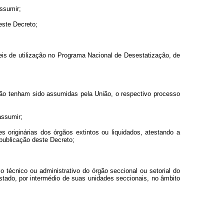
assumir;
este Decreto;
eis de utilização no Programa Nacional de Desestatização, de
 não tenham sido assumidas pela União, o respectivo processo
assumir;
es originárias dos órgãos extintos ou liquidados, atestando a
publicação deste Decreto;
o técnico ou administrativo do órgão seccional ou setorial do
tado, por intermédio de suas unidades seccionais, no âmbito