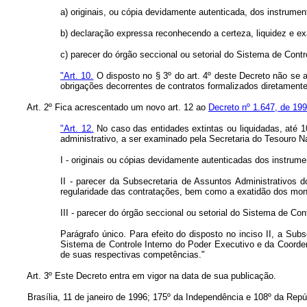
a) originais, ou cópia devidamente autenticada, dos instrume
b) declaração expressa reconhecendo a certeza, liquidez e e
c) parecer do órgão seccional ou setorial do Sistema de Contro
"Art. 10.
O disposto no § 3º do art. 4º deste Decreto não se 
obrigações decorrentes de contratos formalizados diretamente
Art. 2º Fica acrescentado um novo art. 12 ao
Decreto nº 1.647, de 19
"Art. 12.
No caso das entidades extintas ou liquidadas, até 1
administrativo, a ser examinado pela Secretaria do Tesouro N
I - originais ou cópias devidamente autenticadas dos instru
II - parecer da Subsecretaria de Assuntos Administrativos do
regularidade das contratações, bem como a exatidão dos mont
III - parecer do órgão seccional ou setorial do Sistema de Con
Parágrafo único. Para efeito do disposto no inciso II, a Sub
Sistema de Controle Interno do Poder Executivo e da Coorde
de suas respectivas competências."
Art. 3º Este Decreto entra em vigor na data de sua publicação.
Brasília, 11 de janeiro de 1996; 175º da Independência e 108º da Repúb