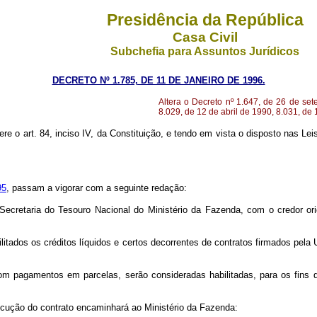
Presidência da República
Casa Civil
Subchefia para Assuntos Jurídicos
DECRETO Nº 1.785, DE 11 DE JANEIRO DE 1996.
Altera o Decreto nº 1.647, de 26 de se
8.029, de 12 de abril de 1990, 8.031, de 
ere o art. 84, inciso IV, da Constituição, e tendo em vista o disposto nas Lei
95
, passam a vigorar com a seguinte redação:
cretaria do Tesouro Nacional do Ministério da Fazenda, com o credor origi
ilitados os créditos líquidos e certos decorrentes de contratos firmados pela
 com pagamentos em parcelas, serão consideradas habilitadas, para os fins 
cução do contrato encaminhará ao Ministério da Fazenda: